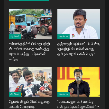
அரசியல்
அரசியல்
கள்ளக்குறிச்சியில் உதயநிதி
தஞ்சாவூர் ஆர்ப்பாட்டப் பேச்சு,
ஸ்டாலின் கைதை கண்டித்து
உதயநிதி ஸ்டாலின் கைது –
அரசு பேருந்து டயர்களின்
தமிழக அரசியலில் பெரும்…
காற்று…
அரசியல்
அரசியல்
ஜோசப் விஜய் அவர்களுக்கு
​”பணமா, ஜனமா? எனக்கு
மக்கள் பேராதரவு:
என் ஜனம்தான் முக்கியம்!” –