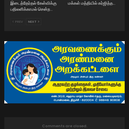
இடைத்தேர்தல் கேள்விக்கு
மக்கள் மத்தியில் கர்ஜித்த…
பதிலளிக்காமல் சென்ற…
PREV
NEXT
Comments are closed.