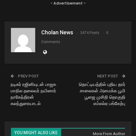
- Advertisement -
Cholan News
3474 Posts
0
Comments
PREV POST
NEXT POST
நடிகர் ரஜினியுடன் பாஜக
தொட்டியத்தில் புதிய தார்
மாநில தலைவர் நயினார்
சாலைகள் அமைக்க பூமி
நாகேந்திரன்
பூஜை முசிறி தொகுதி
கலந்துரையாடல்
எம்எல்ஏ பங்கேற்பு
YOU MIGHT ALSO LIKE
More From Author