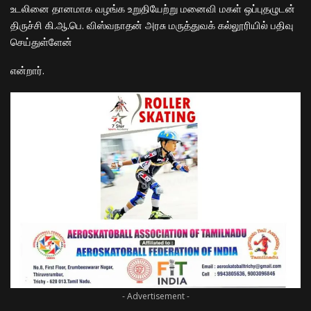
உடலினை தானமாக வழங்க உறுதியேற்று மனைவி மகள் ஒப்புதழுடன்
திருச்சி கி.ஆ.பெ. விஸ்வநாதன் அரசு மருத்துவக் கல்லூரியில் பதிவு
செய்துள்ளேன்
என்றார்.
- Advertisement -