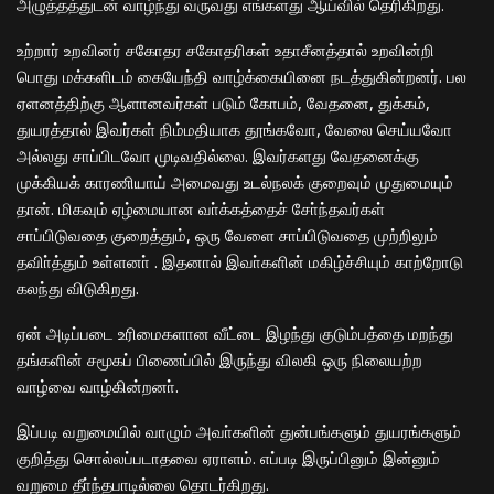
அழுத்தத்துடன் வாழ்ந்து வருவது எங்களது ஆய்வில் தெரிகிறது.
உற்றார் உறவினர் சகோதர சகோதரிகள் உதாசீனத்தால் உறவின்றி
பொது மக்களிடம் கையேந்தி வாழ்க்கையினை நடத்துகின்றனர். பல
ஏளனத்திற்கு ஆளானவர்கள் படும் கோபம், வேதனை, துக்கம்,
துயரத்தால் இவர்கள் நிம்மதியாக தூங்கவோ, வேலை செய்யவோ
அல்லது சாப்பிடவோ முடிவதில்லை. இவர்களது வேதனைக்கு
முக்கியக் காரணியாய் அமைவது உடல்நலக் குறைவும் முதுமையும்
தான். மிகவும் ஏழ்மையான வா்க்கத்தைச் சோ்ந்தவர்கள்
சாப்பிடுவதை குறைத்தும், ஒரு வேளை சாப்பிடுவதை முற்றிலும்
தவிா்த்தும் உள்ளனா் . இதனால் இவா்களின் மகிழ்ச்சியும் காற்றோடு
கலந்து விடுகிறது.
ஏன் அடிப்படை உரிமைகளான வீட்டை இழந்து குடும்பத்தை மறந்து
தங்களின் சமூகப் பிணைப்பில் இருந்து விலகி ஒரு நிலையற்ற
வாழ்வை வாழ்கின்றனா்.
இப்படி வறுமையில் வாழும் அவா்களின் துன்பங்களும் துயரங்களும்
குறித்து சொல்லப்படாதவை ஏராளம். எப்படி இருப்பினும் இன்னும்
வறுமை தீா்ந்தபாடில்லை தொடர்கிறது.