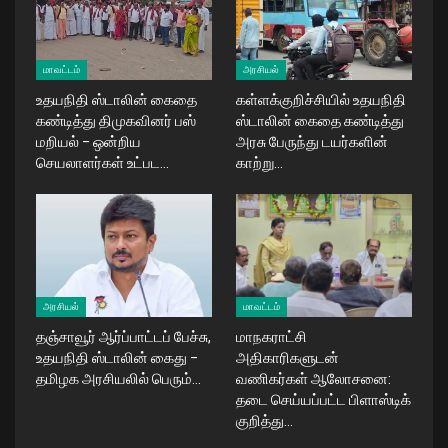
மாவட்டம்
அரசியல்
உதயநிதி ஸ்டாலின் கைதை
கள்ளக்குறிச்சியில் உதயநிதி
கண்டித்து திமுகவினர் பஸ்
ஸ்டாலின் கைதை கண்டித்து
மறியல் – ஒன்றிய
அரசு பேருந்து டயர்களின்
செயலாளர்கள் உட்பட…
காற்று…
அரசியல்
மாவட்டம்
தஞ்சாவூர் ஆர்ப்பாட்டப் பேச்சு,
மாநகராட்சி
உதயநிதி ஸ்டாலின் கைது –
அதிகாரிகளுடன்
தமிழக அரசியலில் பெரும்…
வணிகர்கள் ஆலோசனை:
தடை செய்யப்பட்ட பிளாஸ்டிக்
குறித்து…