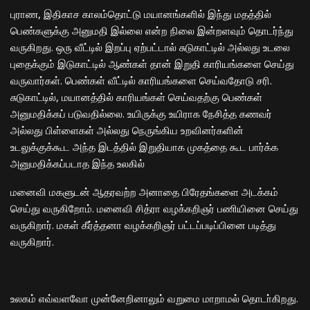
புராண, இதிகாச காலம்தொட்டு மயானங்களில் இந்து மதத்தில்
பெண்களுக்கு அனுமதி இல்லை என்ற நிலை இன்றளவும் தொடர்ந்து
வருகிறது. ஒரு வீட்டில் இறப்பு ஏற்பட்டால் சுடுகாட்டில் அல்லது உடலை
புதைக்கும் இடுகாட்டில் ஆண்கள் தான் இறுதி காரியங்களை செய்து
வருவார்கள். பெண்கள் வீட்டில் காரியங்களை செய்வதோடு சரி.
சுடுகாட்டில், மயானத்தில் காரியங்கள் செய்வதற்கு பெண்கள்
அனுமதிக்கப் படுவதில்லை. உயிருக்கு உயிராக நேசித்த கணவர்
அல்லது பிள்ளைகள் அல்லது நெருங்கிய உறவினர்களின்
உடலுக்குக்கூட அந்த இடத்தில் இறுதியாக முகத்தை கூட பார்க்க
அனுமதிக்கப்படாத இந்த உலகில்
மனைவி மகளுடன் ஆதரவற்ற அனாதை பிரேதங்களை அடக்கம்
செய்து வருகிறோம். மனைவி சித்ரா வழக்கறிஞர் பணியினை செய்து
வருகிறார். மகள் கீர்த்தனா வழக்கறிஞர் பட்டப்படிப்பினை படித்து
வருகிறார்.
உலகம் எவ்வளவோ முன்னேறினாலும் வறுமை மாறாமல் தொடா்கிறது.