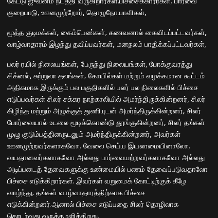
கேட்டு ஜுவனம் நடத்தி வருகிறார்கள்.பிச்சைக்காரர்கள், பார்வை
குறைபாடு, ஊனமுற்றோர், தொழுநோயாளிகள்,
மூத்த குடிமக்கள், கைம்பெண்கள், கணவனால் கைவிடப்பட்டவர்கள்,
வாழ்வாதாரம் இழந்து தவிப்பவர்கள், மனநலம் பாதிக்கப்பட்டவர்கள்,
பலர் ரயில் நிலையங்கள், பேருந்து நிலையங்கள், போக்குவரத்து
சிக்னல், சுற்றுலா தலங்கள், கோயில்கள் மற்றும் வழக்கமான கூட்டம்
அதிகமாக இருக்கும் பல பகுதிகளில் பலர் பல நிலைகளில் பிச்சை
எடுப்பவர்கள் சிலர் சக்கர நாற்காலியில் அமர்ந்திருக்கின்றனர், சிலர்
கிழிந்த மற்றும் அழுக்குத் துணியுடன் அமர்ந்திருக்கின்றனர், சிலர்
போர்வையால் உடலை மூடிக்கொண்டு தூங்குகின்றனர், சிலர் தங்கள்
முழு குடும்பத்தினருடனும் அமர்ந்திருக்கின்றனர், அவர்கள்
ஊனமுற்றவர்களாகவோ, வேலை செய்ய இயலாமையினாலோ,
வயதானவர்களாகவோ அல்லது பார்வையற்றவர்களாகவோ அல்லது
அடிப்படைத் தேவைகளுக்கு உண்மையில் பணம் தேவைப்படுவதாலோ
பிச்சை எடுக்கிறார்கள். இவர்கள் வறுமைக் கோட்டிற்குக் கீழே
வாழ்ந்து, தங்கள் வாழ்வாதாரத்திற்காக பிச்சை
எடுக்கின்றனர்.ஆனால் பிச்சை எடுப்பதை சிலர் தொழிலாக
தொடர்வது வருத்தமளிக்கிறது.