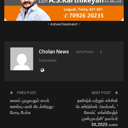
- Advertisement -
Cholan News
3474 Posts
0
Comments
PREV POST
NEXT POST
உலகம் முழுவதும் ராமர்
தனிஷ்க் மற்றும் சச்சின்
உணர்வு பரவி கிடக்கிறது-
டெண்டுல்கர் அவர்கள், ‘
மோடி பேச்சு
கோல்ட் எக்ஸ்சேஞ்ச்
முன்முயற்சி’ நவம்பர்
30,2025 வரை