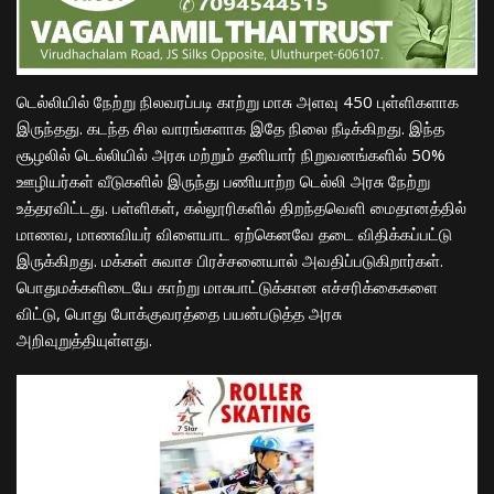
டெல்லியில் நேற்று நிலவரப்படி காற்று மாசு அளவு 450 புள்ளிகளாக
இருந்தது. கடந்த சில வாரங்களாக இதே நிலை நீடிக்கிறது. இந்த
சூழலில் டெல்லியில் அரசு மற்றும் தனியார் நிறுவனங்களில் 50%
ஊழியர்கள் வீடுகளில் இருந்து பணியாற்ற டெல்லி அரசு நேற்று
உத்தரவிட்டது. பள்ளிகள், கல்லூரிகளில் திறந்தவெளி மைதானத்தில்
மாணவ, மாணவியர் விளையாட ஏற்கெனவே தடை விதிக்கப்பட்டு
இருக்கிறது. மக்கள் சுவாச பிரச்சனையால் அவதிப்படுகிறார்கள்.
பொதுமக்களிடையே காற்று மாசுபாட்டுக்கான எச்சரிக்கைகளை
விட்டு, பொது போக்குவரத்தை பயன்படுத்த அரசு
அறிவுறுத்தியுள்ளது.