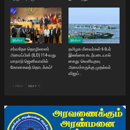
இந்தியா
இந்தியா
சர்வதேச தொழிலாளர்
தமிழக மீனவர்கள் 6 பேர்
அமைப்பின் (ILO) 114-வது
இலங்கை கடற்படையால்
மாநாடு ஜெனிவாவில்
கைது: வெளியுறவு
கோலாகலத் தொடக்கம்!
அமைச்சருக்கு முதல்வர்
விஜய்…
PREV
NEXT