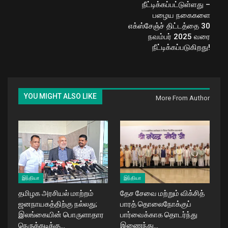
நீட்டிக்கப்பட்டுள்ளது –
பழைய நகைகளை
எக்ஸ்சேஞ்ச் திட்டத்தை 30
நவம்பர் 2025 வரை
நீட்டிக்கப்படுகிறது!
YOU MIGHT ALSO LIKE
More From Author
இந்தியா
இந்தியா
தமிழக அரசியல் மாற்றம்
தேச சேவை மற்றும் விக்சித்
ஜனநாயகத்திற்கு நல்லது;
பாரத் தொலைநோக்குப்
இலங்கையின் பொருளாதார
பார்வைக்காக தொடர்ந்து
நெருக்கடிக்கு…
இணைந்து…