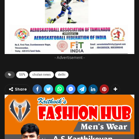
- Advertisement -
50%
cholan news
delhi
Share