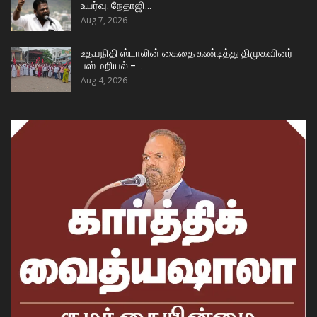
உயர்வு: நேதாஜி…
Aug 7, 2026
உதயநிதி ஸ்டாலின் கைதை கண்டித்து திமுகவினர்
பஸ் மறியல் –…
Aug 4, 2026