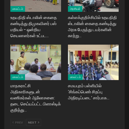
மாவட்டம்
அரசியல்
உதயநிதி ஸ்டாலின் கைதை
கள்ளக்குறிச்சியில் உதயநிதி
கண்டித்து திமுகவினர் பஸ்
ஸ்டாலின் கைதை கண்டித்து
மறியல் – ஒன்றிய
அரசு பேருந்து டயர்களின்
செயலாளர்கள் உட்பட…
காற்று…
மாவட்டம்
மாவட்டம்
மாநகராட்சி
சமயபுரம் பள்ளியில்
அதிகாரிகளுடன்
‘சிங்கப்பெண் சிறப்பு
வணிகர்கள் ஆலோசனை:
அதிரடிப்படை’ சார்பாக…
தடை செய்யப்பட்ட பிளாஸ்டிக்
குறித்து…
PREV
NEXT