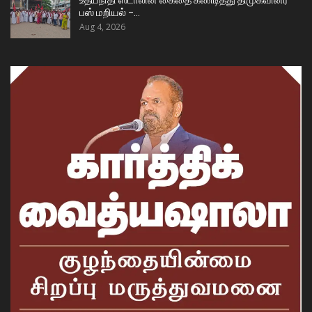
உதயநிதி ஸ்டாலின் கைதை கண்டித்து திமுகவினர்
பஸ் மறியல் –…
Aug 4, 2026