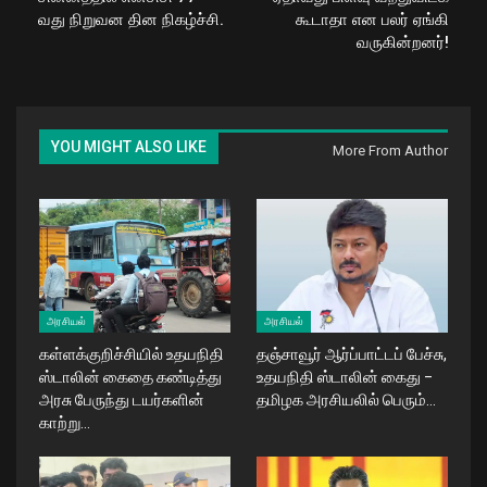
வது நிறுவன தின நிகழ்ச்சி.
கூடாதா என பலர் ஏங்கி
வருகின்றனர்!
YOU MIGHT ALSO LIKE
More From Author
அரசியல்
அரசியல்
கள்ளக்குறிச்சியில் உதயநிதி
தஞ்சாவூர் ஆர்ப்பாட்டப் பேச்சு,
ஸ்டாலின் கைதை கண்டித்து
உதயநிதி ஸ்டாலின் கைது –
அரசு பேருந்து டயர்களின்
தமிழக அரசியலில் பெரும்…
காற்று…