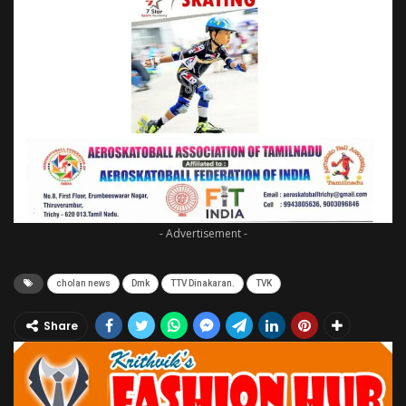
- Advertisement -
cholan news
Dmk
TTV Dinakaran.
TVK
Share