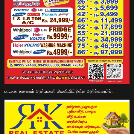
பா.ம.க. தலைவர் அன்புமணி வெளியிட்டுள்ள அறிக்கையில்,