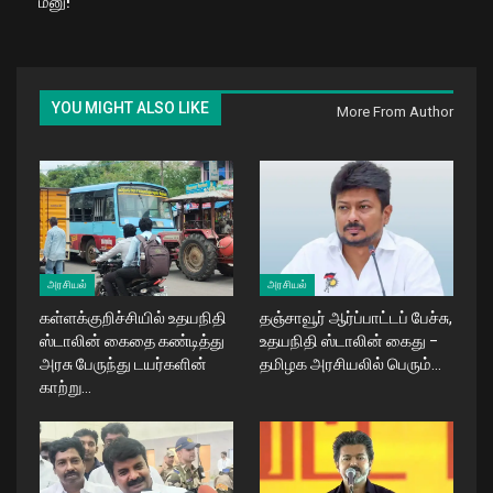
மனு!
YOU MIGHT ALSO LIKE
More From Author
அரசியல்
அரசியல்
கள்ளக்குறிச்சியில் உதயநிதி
தஞ்சாவூர் ஆர்ப்பாட்டப் பேச்சு,
ஸ்டாலின் கைதை கண்டித்து
உதயநிதி ஸ்டாலின் கைது –
அரசு பேருந்து டயர்களின்
தமிழக அரசியலில் பெரும்…
காற்று…