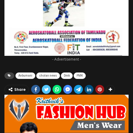
- Advertisement -
Anbumani
cholan news
Dmk
PMK
Share