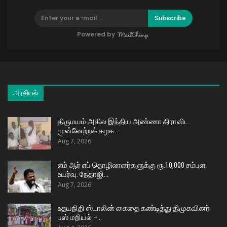
Subscribe
Powered by
அரசியல்
திருமயம் அகில இந்திய அண்ணா திராவிட
முன்னேற்றக் கழக…
Aug 7, 2026
எம் ஆர் எப் தொழிலாளர்களுக்கு ரூ.10,000 சம்பள
உயர்வு: நேதாஜி…
Aug 7, 2026
உதயநிதி ஸ்டாலின் கைதை கண்டித்து திமுகவினர்
பஸ் மறியல் –…