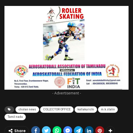
- Advertisement -
cholan news
COLLECTOR OFFICE
kallakurichi
m.k.stalin
Tamil nadu
Share