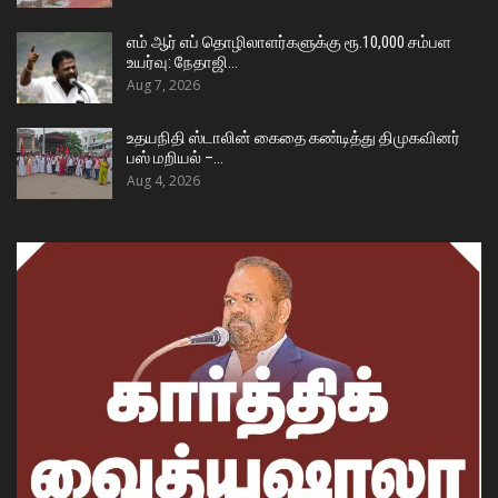
எம் ஆர் எப் தொழிலாளர்களுக்கு ரூ.10,000 சம்பள
உயர்வு: நேதாஜி…
Aug 7, 2026
உதயநிதி ஸ்டாலின் கைதை கண்டித்து திமுகவினர்
பஸ் மறியல் –…
Aug 4, 2026