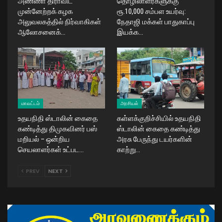
அண்ணா திராவிட
தொழிலாளர்களுக்கு
முன்னேற்றக் கழக
ரூ.10,000 சம்பள உயர்வு:
அலுவலகத்தில் நிர்வாகிகள்
நேதாஜி மக்கள் பாதுகாப்பு
ஆலோசனைக்…
இயக்க…
மாவட்டம்
அரசியல்
உதயநிதி ஸ்டாலின் கைதை
கள்ளக்குறிச்சியில் உதயநிதி
கண்டித்து திமுகவினர் பஸ்
ஸ்டாலின் கைதை கண்டித்து
மறியல் – ஒன்றிய
அரசு பேருந்து டயர்களின்
செயலாளர்கள் உட்பட…
காற்று…
PREV
NEXT