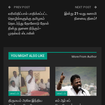
PREV POST
NEXT POST
வரிவிதிப்பால் பாதிக்கப்பட்ட
இன்று 21-வது சுனாமி
தொழில்களுக்கு தமிழகம்
நினைவு தினம்!
தொடர்ந்து தோளோடு தோள்
நின்று துணை நிற்கும்-
முதல்வர் ஸ்டாலின்
YOU MIGHT ALSO LIKE
More From Author
மாவட்டம்
மாவட்டம்
திருமயம் அகில இந்திய
எம் ஆர் எப்