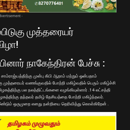
dvertisement -
பிடுகு முத்தரையர்
ிழா!
ார் நாகேந்திரன் பேச்சு :
ாம்ராஜ்யத்திற்கு
முன்
பு
கிபி ஆறாம்
மற்றும்
ஒன்பதாம்
ு முத்தரையர் வணங்குவதில் போற்றி மகிழ்வதில் பெரும் மகிழ்ச்சி
ிழகத்திற்கு
பல
நலத்திட்டங்க
ளை
வழங்கியுள்ளார்
.14 லட்ச
த்தி
த்திற்கு தந்தவர் தமிழ் தேசியத்தை போற்றி மகிழ்ந்தவர்.
மீண்டும் ஒருமுறை எனது நன்றியை தெரிவித்து
கொள்கிறேன்
.