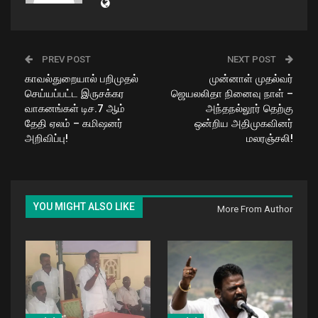
PREV POST
NEXT POST
காவல்துறையால் பறிமுதல்
முன்னாள் முதல்வர்
செய்யப்பட்ட இருசக்கர
ஜெயலலிதா நினைவு நாள் –
வாகனங்கள் டிச.7 ஆம்
அந்தநல்லூர் தெற்கு
தேதி ஏலம் – கமிஷனர்
ஒன்றிய அதிமுகவினர்
அறிவிப்பு!
மலரஞ்சலி!
YOU MIGHT ALSO LIKE
More From Author