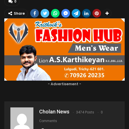
0
Share
- Advertisement -
Cholan News
3474 Posts
0
Comments