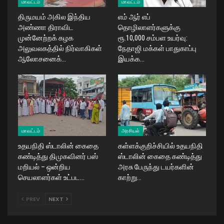
மாவட்டம்
மாவட்டம்
திருமயம் அகில இந்திய
எம் ஆர் எப்
அண்ணா திராவிட
தொழிலாளர்களுக்கு
முன்னேற்றக் கழக
ரூ.10,000 சம்பள உயர்வு:
அலுவலகத்தில் நிர்வாகிகள்
நேதாஜி மக்கள் பாதுகாப்பு
ஆலோசனைக்…
இயக்க…
மாவட்டம்
அரசியல்
உதயநிதி ஸ்டாலின் கைதை
கள்ளக்குறிச்சியில் உதயநிதி
கண்டித்து திமுகவினர் பஸ்
ஸ்டாலின் கைதை கண்டித்து
மறியல் – ஒன்றிய
அரசு பேருந்து டயர்களின்
செயலாளர்கள் உட்பட…
காற்று…
PREV
NEXT