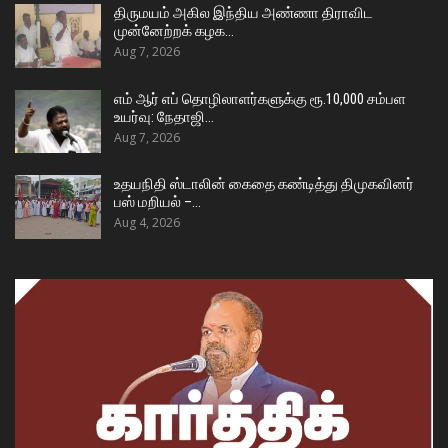
திருமயம் அகில இந்திய அண்ணா திராவிட
முன்னேற்றக் கழக…
Aug 7, 2026
எம் ஆர் எப் தொழிலாளர்களுக்கு ரூ.10,000 சம்பள
உயர்வு: நேதாஜி…
Aug 7, 2026
உதயநிதி ஸ்டாலின் கைதை கண்டித்து திமுகவினர்
பஸ் மறியல் –…
Aug 4, 2026