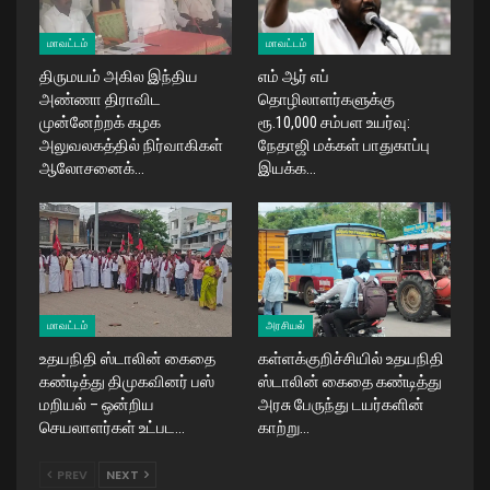
மாவட்டம்
மாவட்டம்
திருமயம் அகில இந்திய
எம் ஆர் எப்
அண்ணா திராவிட
தொழிலாளர்களுக்கு
முன்னேற்றக் கழக
ரூ.10,000 சம்பள உயர்வு:
அலுவலகத்தில் நிர்வாகிகள்
நேதாஜி மக்கள் பாதுகாப்பு
ஆலோசனைக்…
இயக்க…
மாவட்டம்
அரசியல்
உதயநிதி ஸ்டாலின் கைதை
கள்ளக்குறிச்சியில் உதயநிதி
கண்டித்து திமுகவினர் பஸ்
ஸ்டாலின் கைதை கண்டித்து
மறியல் – ஒன்றிய
அரசு பேருந்து டயர்களின்
செயலாளர்கள் உட்பட…
காற்று…
PREV
NEXT