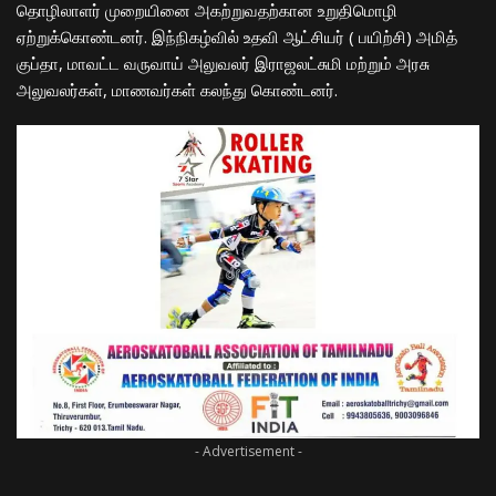
தொழிலாளர் முறையினை அகற்றுவதற்கான உறுதிமொழி
ஏற்றுக்கொண்டனர். இந்நிகழ்வில் உதவி ஆட்சியர் ( பயிற்சி) அமித்
குப்தா, மாவட்ட வருவாய் அலுவலர் இராஜலட்சுமி மற்றும் அரசு
அலுவலர்கள், மாணவர்கள் கலந்து கொண்டனர்.
- Advertisement -