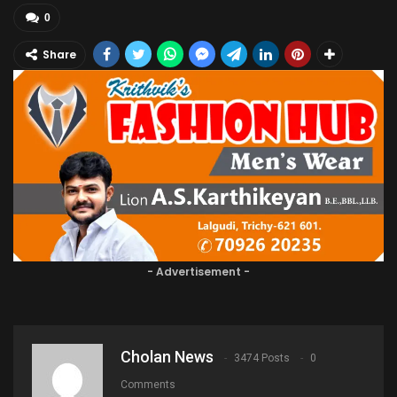
0
Share
- Advertisement -
Cholan News
3474 Posts
0
Comments