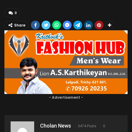
0
Share
- Advertisement -
Cholan News
3474 Posts
0