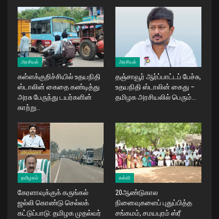
அரசியல்
அரசியல்
கள்ளக்குறிச்சியில் உதயநிதி
தஞ்சாவூர் ஆர்ப்பாட்டப் பேச்சு,
ஸ்டாலின் கைதை கண்டித்து
உதயநிதி ஸ்டாலின் கைது –
அரசு பேருந்து டயர்களின்
தமிழக அரசியலில் பெரும்…
காற்று…
தமிழகம்
கல்வி
கேரளாவுக்குக் கருங்கல்
20ஆண்டுகால
ஜல்லி கொண்டு செல்லக்
நினைவுகளைப் புதுப்பித்த
கட்டுப்பாடு: தமிழக முதல்வர்
சங்கமம், சமயபுரம் ஸ்ரீ