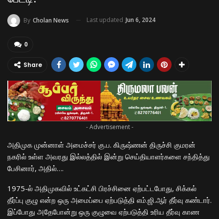
Last updated
Jun 6, 2024
By
Cholan News
0
Share
- Advertisement -
அதிமுக முன்னாள் அமைச்சர் கு.ப. கிருஷ்ணன் திருச்சி குமரன்
நகரில் உள்ள அவரது இல்லத்தில் இன்று செய்தியாளர்களை சந்தித்து
பேசினார், அதில்….
1975-ல் அதிமுகவில் உட்கட்சி பிரச்சினை ஏற்பட்டபோது, சிக்கல்
தீர்ப்பு குழு என்ற ஒரு அமைப்பை ஏற்படுத்தி எம்.ஜி.ஆர் தீர்வு கண்டார்.
இப்போது அதேபோன்று ஒரு குழுவை ஏற்படுத்தி உரிய தீர்வு காண