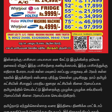
இன்றைக்கு பாசிசமா பாயாசமா என கேட்டு இருக்கின்ற தவெக
தலைவர் விஜய் இந்த பாசிசத்தை கண்டிக்காமல், இந்த பாசிசத்துக்கு
எதிராக போராடாமல் கள்ள மவுனம் காப்பது பாஜகவுடன் அவர் கள்ள
உறவில் இருக்கிறார் என்பதை புரிந்து கொள்ள முடிகிறது. நாம் தமிழர்
கட்சியின் சீமானும் பாரதிய ஜனதா கட்சியின் கிளை அமைப்பாக
தமிழகத்தில் செயல்பட்டு இன்றைக்கு முழுக்க முழுக்க சங்பரிவார்
அமைப்பின் கிளை அமைப்பாக செயல்படுகிறார்.
தமிழ்நாடு ஏற்றுக்கொள்ளாத வரை இந்தியை திணிக்க மாட்டோம்
என உறுதிமொழி கொடுத்தது நேருவும், இந்திராகாந்தியும் தான்.