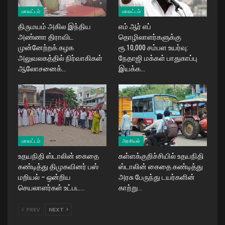
மாவட்டம்
மாவட்டம்
திருமயம் அகில இந்திய
எம் ஆர் எப்
அண்ணா திராவிட
தொழிலாளர்களுக்கு
முன்னேற்றக் கழக
ரூ.10,000 சம்பள உயர்வு:
அலுவலகத்தில் நிர்வாகிகள்
நேதாஜி மக்கள் பாதுகாப்பு
ஆலோசனைக்…
இயக்க…
மாவட்டம்
அரசியல்
உதயநிதி ஸ்டாலின் கைதை
கள்ளக்குறிச்சியில் உதயநிதி
கண்டித்து திமுகவினர் பஸ்
ஸ்டாலின் கைதை கண்டித்து
மறியல் – ஒன்றிய
அரசு பேருந்து டயர்களின்
செயலாளர்கள் உட்பட…
காற்று…
PREV
NEXT