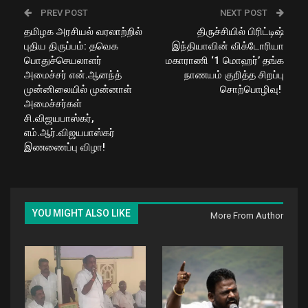
PREV POST
NEXT POST
தமிழக அரசியல் வரலாற்றில்
திருச்சியில் பிரிட்டிஷ்
புதிய திருப்பம்: தவெக
இந்தியாவின் விக்டோரியா
பொதுச்செயலாளர்
மகாராணி ‘1 மொஹர்’ தங்க
அமைச்சர் என்.ஆனந்த்
நாணயம் குறித்த சிறப்பு
முன்னிலையில் முன்னாள்
சொற்பொழிவு! ​
அமைச்சர்கள்
சி.விஜயபாஸ்கர்,
எம்.ஆர்.விஜயபாஸ்கர்
இணணைப்பு விழா!
YOU MIGHT ALSO LIKE
More From Author