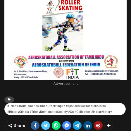
- Advertisement -
#Trichy #Numismatics #IndoGreekEmpire #ApollodotusI #AncientCoins
#HistoryOfIndia #TrichyNumismaticSociety #CoinCollection #IndianHistory
Share