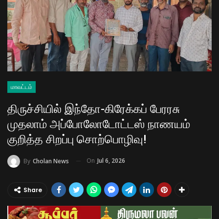
மாவட்டம்
திருச்சியில் இந்தோ-கிரேக்கப் பேரரசு
முதலாம் அப்போலோடோட்டஸ் நாணயம்
குறித்த சிறப்பு சொற்பொழிவு!
On
Jul 6, 2026
By
Cholan News
Share