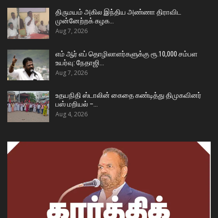
திருமயம் அகில இந்திய அண்ணா திராவிட
முன்னேற்றக் கழக…
Aug 7, 2026
எம் ஆர் எப் தொழிலாளர்களுக்கு ரூ.10,000 சம்பள
உயர்வு: நேதாஜி…
Aug 7, 2026
உதயநிதி ஸ்டாலின் கைதை கண்டித்து திமுகவினர்
பஸ் மறியல் –…
Aug 4, 2026