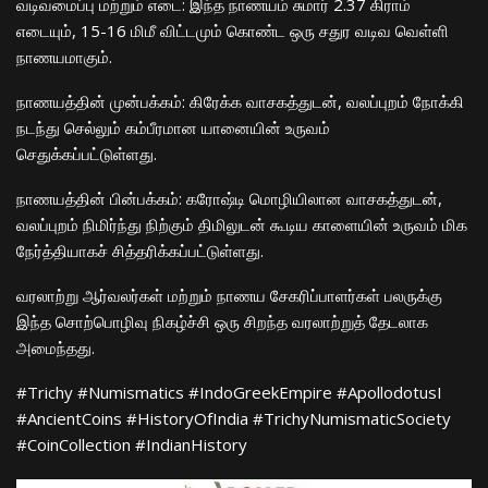
​வடிவமைப்பு மற்றும் எடை: இந்த நாணயம் சுமார் 2.37 கிராம்
எடையும், 15-16 மிமீ விட்டமும் கொண்ட ஒரு சதுர வடிவ வெள்ளி
நாணயமாகும்.
​நாணயத்தின் முன்பக்கம்: கிரேக்க வாசகத்துடன், வலப்புறம் நோக்கி
நடந்து செல்லும் கம்பீரமான யானையின் உருவம்
செதுக்கப்பட்டுள்ளது.
​நாணயத்தின் பின்பக்கம்: கரோஷ்டி மொழியிலான வாசகத்துடன்,
வலப்புறம் நிமிர்ந்து நிற்கும் திமிலுடன் கூடிய காளையின் உருவம் மிக
நேர்த்தியாகச் சித்தரிக்கப்பட்டுள்ளது.
​வரலாற்று ஆர்வலர்கள் மற்றும் நாணய சேகரிப்பாளர்கள் பலருக்கு
இந்த சொற்பொழிவு நிகழ்ச்சி ஒரு சிறந்த வரலாற்றுத் தேடலாக
அமைந்தது.
​#Trichy #Numismatics #IndoGreekEmpire #ApollodotusI
#AncientCoins #HistoryOfIndia #TrichyNumismaticSociety
#CoinCollection #IndianHistory