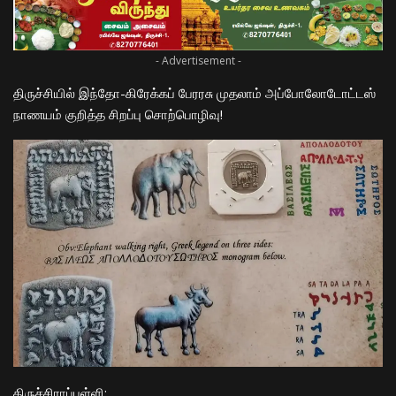
- Advertisement -
திருச்சியில் இந்தோ-கிரேக்கப் பேரரசு முதலாம் அப்போலோடோட்டஸ்
நாணயம் குறித்த சிறப்பு சொற்பொழிவு!
​திருச்சிராப்பள்ளி: