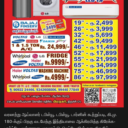
​வரலாற்று ஆய்வாளர் டபிள்யூ. டபிள்யூ. டார்னின் கூற்றுப்படி, கி.மு.
180-க்குப் பிறகு வடமேற்கு இந்தியாவை ஆக்கிரமித்த கிரேக்க-
பாக்ட்ரிய மன்னரான முதலாம் டெமெட்ரியஸின் தளபதிகளில்