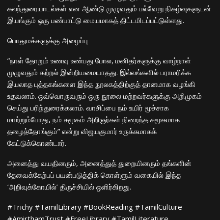
கலந்துரையாடல்கள் என ஆண்டு முழுவதும் பல்வேறு நிகழ்வுகளுடன்
இயங்கும் ஒரு பண்பாட்டு மையமாகத் திட்டமிடப்பட்டுள்ளது.
​பொதுமக்களுக்கு அழைப்பு
​”நாள் தோறும் உணவு உண்பது போல, மனிதர்களுக்கு வாழ்நாள்
முழுவதும் கற்றல் இன்றியமையாதது. இல்லங்களில் பராமரிக்க
இயலாத புத்தகங்களை இந்த நூலகத்திற்குத் தானமாக வழங்கி
உதவலாம். ஒவ்வொருவரும் ஒரு நூலை மற்றவர்களுக்கு அறிமுகம்
செய்து பரிந்துரைக்கலாம். வாசிப்பை நம் உயிர் மூச்சாக
மாற்றும்போது, நம் சமூகம் அறிஞர்கள் நிறைந்த சமூகமாக
தழைத்தோங்கும்” என்று விஜயகுமார் உருக்கமாகக்
கேட்டுக்கொண்டார்.
​அனைத்து வயதினரும், அனைத்துத் துறையினரும் தங்களின்
தேவைக்கேற்பப் பயன்படுத்திக் கொள்ளும் வகையில் இந்த
‘அறிவுக்கோயில்’ திருச்சியில் ஒளிர்கிறது.
​#Trichy #TamilLibrary #BookReading #TamilCulture
#AmirthamTrust #FreeLibrary #TamilLiterature