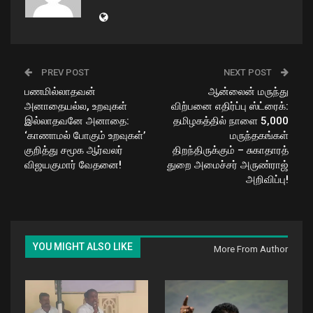
PREV POST
NEXT POST
பணமில்லாதவன்
ஆன்லைன் மருந்து
அனாதையல்ல, உறவுகள்
விற்பனை எதிர்ப்பு ஸ்ட்ரைக்:
இல்லாதவனே அனாதை:
தமிழகத்தில் நாளை 5,000
‘காணாமல் போகும் உறவுகள்’
மருந்தகங்கள்
குறித்து சமூக ஆர்வலர்
திறந்திருக்கும் – சுகாதாரத்
விஜயகுமார் வேதனை!
துறை அமைச்சர் அருண்ராஜ்
அறிவிப்பு!
YOU MIGHT ALSO LIKE
More From Author