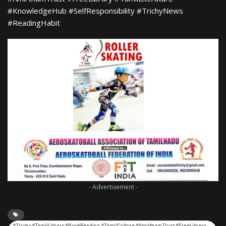
#KnowledgeHub #SelfResponsibility #TrichyNews
#ReadingHabit
- Advertisement -
#Trichy #TamilLibrary #BookReading #TamilCulture #AmirthamTrust #FreeLibrary