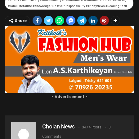
#TamilLiterature #KnowledgeHub #SelfResponsibility #TrichyNews #ReadingHabit
Share
- Advertisement -
Cholan News
3474 Posts
0
Comments