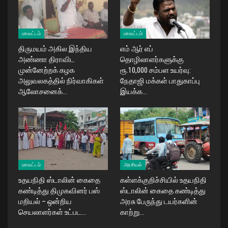
மாவட்டம்
மாவட்டம்
திருமயம் அகில இந்திய
எம் ஆர் எப்
அண்ணா திராவிட
தொழிலாளர்களுக்கு
முன்னேற்றக் கழக
ரூ.10,000 சம்பள உயர்வு:
அலுவலகத்தில் நிர்வாகிகள்
நேதாஜி மக்கள் பாதுகாப்பு
ஆலோசனைக்…
இயக்க…
மாவட்டம்
அரசியல்
உதயநிதி ஸ்டாலின் கைதை
கள்ளக்குறிச்சியில் உதயநிதி
கண்டித்து திமுகவினர் பஸ்
ஸ்டாலின் கைதை கண்டித்து
மறியல் – ஒன்றிய
அரசு பேருந்து டயர்களின்
செயலாளர்கள் உட்பட…
காற்று…