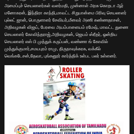
அமைப்புச் செயலாளர்கள் வளர்மதி, முன்னாள் அரசு கொறடா ஆர்
மனோகரன், இந்திரா காந்தி,மாவட்ட சிறுபான்மை பிரிவு செயலாளர்
புல்லட் ஜான், பொருளாளர் சேவியர்,மீனவர் அணி கண்ணதாசன்,
அறிவழகன் விஜய், பேரவை அயம்பாளையம் ரமேஷ், மாவட்ட துணை
செயலாளர் கோவிந்தராஜ்,அறிவழகன், ஜெயம் ஸ்ரீதர், ஒன்றிய
செயலாளர் எஸ் பி முத்துக் கருப்பன், வண்ணா ங் கோவில்
முத்துக்குமார்,சமயபுரம் ராமு, திருநாவுக்கரசு, வக்கீல்
வெங்கடேசன்,தேவா, புங்கனூர் கார்த்திக் உள்பட பலர் உள்ளனர்.