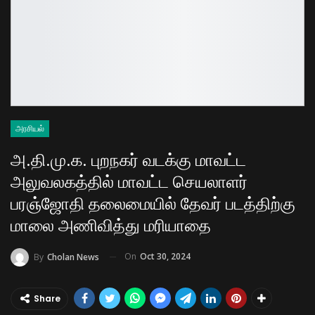
அரசியல்
அ.தி.மு.க. புறநகர் வடக்கு மாவட்ட
அலுவலகத்தில் மாவட்ட செயலாளர்
பரஞ்ஜோதி தலைமையில் தேவர் படத்திற்கு
மாலை அணிவித்து மரியாதை
On
Oct 30, 2024
By
Cholan News
Share