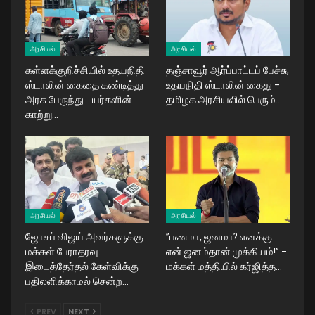
அரசியல்
அரசியல்
கள்ளக்குறிச்சியில் உதயநிதி
தஞ்சாவூர் ஆர்ப்பாட்டப் பேச்சு,
ஸ்டாலின் கைதை கண்டித்து
உதயநிதி ஸ்டாலின் கைது –
அரசு பேருந்து டயர்களின்
தமிழக அரசியலில் பெரும்…
காற்று…
அரசியல்
அரசியல்
ஜோசப் விஜய் அவர்களுக்கு
​”பணமா, ஜனமா? எனக்கு
மக்கள் பேராதரவு:
என் ஜனம்தான் முக்கியம்!” –
இடைத்தேர்தல் கேள்விக்கு
மக்கள் மத்தியில் கர்ஜித்த…
பதிலளிக்காமல் சென்ற…
PREV
NEXT