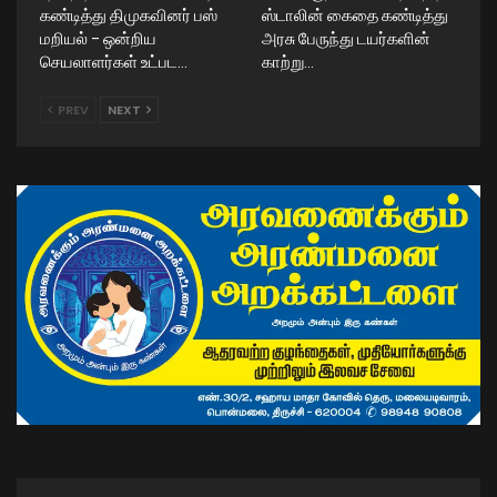
கண்டித்து திமுகவினர் பஸ்
ஸ்டாலின் கைதை கண்டித்து
மறியல் – ஒன்றிய
அரசு பேருந்து டயர்களின்
செயலாளர்கள் உட்பட…
காற்று…
PREV
NEXT