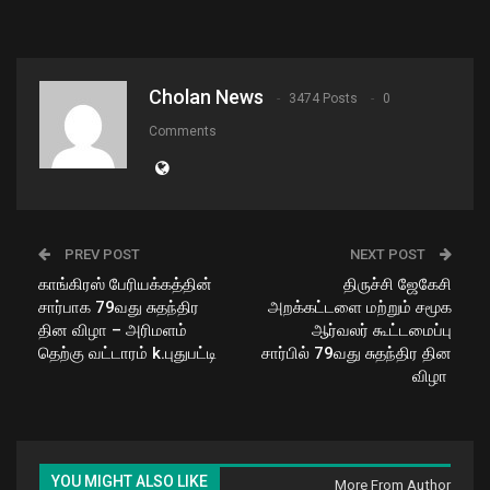
Cholan News
3474 Posts
0
Comments
PREV POST
NEXT POST
காங்கிரஸ் பேரியக்கத்தின்
திருச்சி ஜேகேசி
சார்பாக 79வது சுதந்திர
அறக்கட்டளை மற்றும் சமூக
தின விழா – அரிமளம்
ஆர்வலர் கூட்டமைப்பு
தெற்கு வட்டாரம் k.புதுபட்டி
சார்பில் 79வது சுதந்திர தின
விழா
YOU MIGHT ALSO LIKE
More From Author