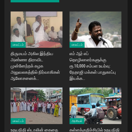
மாவட்டம்
மாவட்டம்
திருமயம் அகில இந்திய
எம் ஆர் எப்
அண்ணா திராவிட
தொழிலாளர்களுக்கு
முன்னேற்றக் கழக
ரூ.10,000 சம்பள உயர்வு:
அலுவலகத்தில் நிர்வாகிகள்
நேதாஜி மக்கள் பாதுகாப்பு
ஆலோசனைக்…
இயக்க…
மாவட்டம்
அரசியல்
உதயநிதி ஸ்டாலின் கைதை
கள்ளக்குறிச்சியில் உதயநிதி