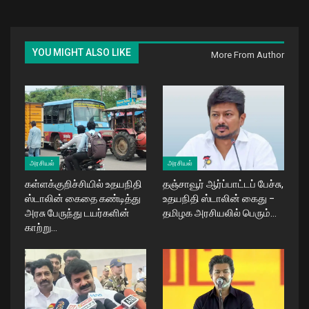
YOU MIGHT ALSO LIKE
More From Author
அரசியல்
அரசியல்
கள்ளக்குறிச்சியில் உதயநிதி
தஞ்சாவூர் ஆர்ப்பாட்டப் பேச்சு,
ஸ்டாலின் கைதை கண்டித்து
உதயநிதி ஸ்டாலின் கைது –
அரசு பேருந்து டயர்களின்
தமிழக அரசியலில் பெரும்…
காற்று…