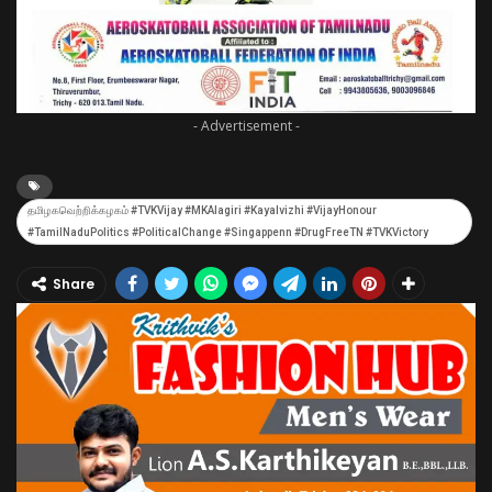
- Advertisement -
தமிழகவெற்றிக்கழகம் #TVKVijay #MKAlagiri #Kayalvizhi #VijayHonour
#TamilNaduPolitics #PoliticalChange #Singappenn #DrugFreeTN #TVKVictory
Share