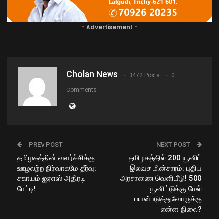
- Advertisement -
Cholan News
3472 Posts
0
Comments
PREV POST
NEXT POST
தமிழகத்தின் வளர்ச்சிக்கு
தமிழகத்தில் 200 யூனிட்
ஊழலற்ற நிர்வாகமே தீர்வு:
இலவச மின்சாரம்: புதிய
சகாயம் ஐஏஎஸ் அதிரடி
அரசாணை வெளியீடு! 500
பேட்டி!
யூனிட்டுக்கு மேல்
பயன்படுத்துவோருக்கு
என்ன நிலை?