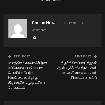
- Advertisement -
Cholan News
3472 Posts
0
Comments
PREV POST
NEXT POST
பாலத்தீனம் காஸாவில் இன
திருச்சி செயிண்ட் ஜோன்
படுகொலை பயங்கரவாத
ஆஃப் ஆர்க் சர்வதேச பள்ளி
செயலில் ஈடுபடும்
மாணவி சாதனை பள்ளி
இஸ்ரேலை கண்டித்து
நிர்வாகம் பாராட்டு
திருச்சியில் தமுமுகவினர்
ஆர்ப்பாட்டம்!