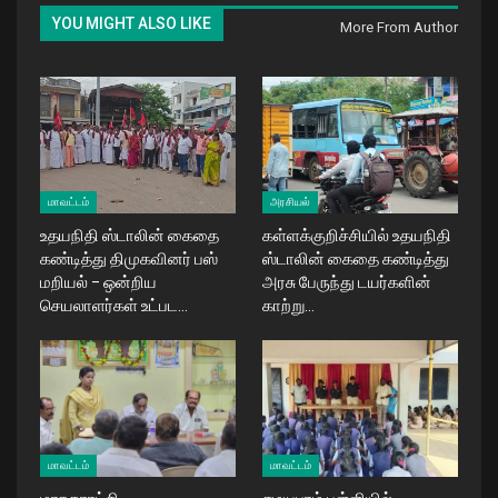
YOU MIGHT ALSO LIKE
More From Author
மாவட்டம்
அரசியல்
உதயநிதி ஸ்டாலின் கைதை
கள்ளக்குறிச்சியில் உதயநிதி
கண்டித்து திமுகவினர் பஸ்
ஸ்டாலின் கைதை கண்டித்து
மறியல் – ஒன்றிய
அரசு பேருந்து டயர்களின்
செயலாளர்கள் உட்பட…
காற்று…
மாவட்டம்
மாவட்டம்