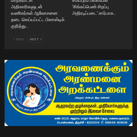
மாநகராட்சி
சமயபுரம் பள்ளியில்
அதிகாரிகளுடன்
‘சிங்கப்பெண் சிறப்பு
வணிகர்கள் ஆலோசனை:
அதிரடிப்படை’ சார்பாக…
தடை செய்யப்பட்ட பிளாஸ்டிக்
குறித்து…
PREV
NEXT