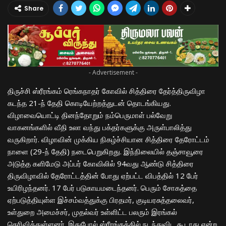
Share
- Advertisement -
திருச்சி ஸ்ரீரங்கம் ரெங்கநாதர் கோவில் சித்திரை தேர்த்திருவிழா
கடந்த 21-ந் தேதி கொடியேற்றத்துடன் தொடங்கியது.
விழாவையொட்டி தினந்தோறும் நம்பெருமாள் பல்வேறு
வாகனங்களில் வீதி உலா வந்து பக்தர்களுக்கு அருள்பாலித்து
வருகிறார். விழாவின் முக்கிய நிகழ்ச்சியான சித்திரை தேரோட்டம்
நாளை (29-ந் தேதி) நடைபெறுகிறது. இந்நிலையில் தஞ்சாவூரை
அடுத்த களிமேடு அப்பர் கோவிலில் 94வது ஆண்டு சித்திரை
திருவிழாவில் தேரோட்டத்தின் போது ஏற்பட்ட விபத்தில் 12 பேர்
உயிரிழந்தனர். 17 பேர் படுகாயமடைந்தனர். பெரும் சோகத்தை
ஏற்படுத்தியுள்ள இச்சம்வத்துக்கு பிரதமர், குடியரசுத்தலைவர்,
உள்துறை அமைச்சர், முதல்வர் உள்ளிட்ட பலரும் இரங்கல்
தெரிவித்துள்ளனர். இதுபோல் ஸ்ரீரங்கத்தில் நடந்துவிட கூடாது என்ற