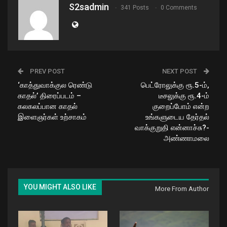
S2sadmin
341 Posts
0 Comments
PREV POST
NEXT POST
‘காத்துவாக்குல ரெண்டு
பெட்ரோலுக்கு ரூ.5-ம்,
காதல்’ திரைப்படம் –
டீசலுக்கு ரூ.4-ம்
கலகலப்பான காதல்
குறைப்போம் என்ற
இளைஞர்கள் உற்சாகம்
உங்களுடைய தேர்தல்
வாக்குறுதி என்னாச்சு?-
அண்ணாமலை
YOU MIGHT ALSO LIKE
More From Author