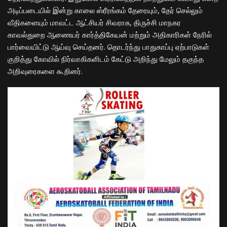
அடிப்படையில் இன்று காலை ஸ்ரீரங்கம் தேரையும், தேர் செல்லும்
வீதிகளையும் மாவட்ட ஆட்சியர் சிவராசு, திருச்சி மாநகர
காவல்துறை ஆணையர் கார்த்திகேயன் மற்றும் அதிகாரிகள் நேரில்
பார்வையிட்டு ஆய்வு செய்தனர். தொடர்ந்து பாதுகாப்பு ஏற்பாடுகள்
குறித்து கோவில் நிர்வாகிகளிடம் கேட்டு அறிந்து மேலும் தகுந்த
அறிவுரைகளை கூறினர்.