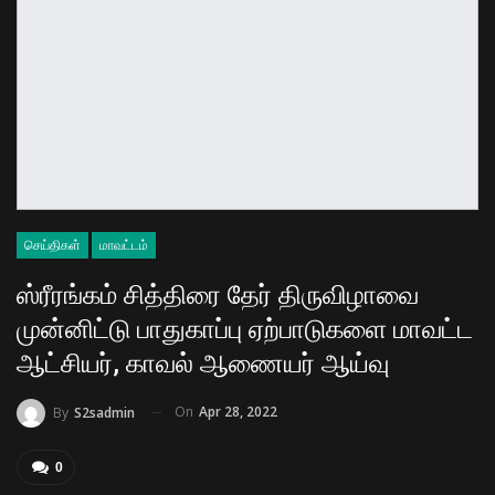
செய்திகள்
மாவட்டம்
ஸ்ரீரங்கம் சித்திரை தேர் திருவிழாவை
முன்னிட்டு பாதுகாப்பு ஏற்பாடுகளை மாவட்ட
ஆட்சியர், காவல் ஆணையர் ஆய்வு
On
Apr 28, 2022
By
S2sadmin
0