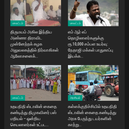
மாவட்டம்
மாவட்டம்
திருமயம் அகில இந்திய
எம் ஆர் எப்
அண்ணா திராவிட
தொழிலாளர்களுக்கு
முன்னேற்றக் கழக
ரூ.10,000 சம்பள உயர்வு:
அலுவலகத்தில் நிர்வாகிகள்
நேதாஜி மக்கள் பாதுகாப்பு
ஆலோசனைக்…
இயக்க…
மாவட்டம்
அரசியல்
உதயநிதி ஸ்டாலின் கைதை
கள்ளக்குறிச்சியில் உதயநிதி
கண்டித்து திமுகவினர் பஸ்
ஸ்டாலின் கைதை கண்டித்து
மறியல் – ஒன்றிய
அரசு பேருந்து டயர்களின்
செயலாளர்கள் உட்பட…
காற்று…