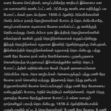
வரை வேலை செய்திகள், உழைப்புக்கேற்ற ஊதியம் இல்லாமை என
பல வகைகளில் சுரண்டப்பட்டனர். அப்போது சுரண்டலை எதிர்த்துப் பல
போராட்டங்கள் நடைபெற்றன. 1806-ம் ஆண்டு அமெரிக்காவின்
பிலடெல்பியா நகரத் தொழிலாளர்கள் போராடத் தொடங்கியபோதே,
உழைப்பாளர்களை கடினமாக வேலை வாங்கப்பட்டது உலகிற்குத்
தெரியவந்தது. பிலடெல்பியா நகர இயந்திரத் தொழிலாளர்களின்
சங்கம்தான் உலகின் முதற் தொழிற்சங்கமாகக் கருதப்படுகிறது.
இந்தத் தொழிற்சங்கம் உருவான இரண்டு ஆண்டுகளுக்கு பின்புதான்,
இங்கிலாந்தில் தொழிற்சங்கங்கள் உருவாகத் தொடங்கியது. பத்து
மணி நேர வேலை நாள் என்ற கோரிக்கையை முதன்முதலாக
கொண்டுவந்த பெருமையும் இச்சங்கத்துக்கே உண்டு. தொடர்
போராட்டத்தின் எதிரொலியாக வேன் பியுரன் தலைமையிலான
அமெரிக்க அரசு, அரசு ஊழியர்கள் அனைவருக்கும் பத்து மணி நேர
வேலை நாள் கொண்டு வந்தது. இதனைத் தொடர்ந்து தனியார்
நிறுவனங்களில் வேலை செய்பவர்களும் பத்து மணி நேர வேலையை
வலியுறுத்திப் போராடி அதில் வெற்றியும் கண்டுள்ளனர். அதன் பிறகு
குறைந்த வேலை நேரத்துக்கான போராட்டம் எல்லா வளரும்
நாடுகளிலும் பரவத் தொடங்கியது. 1858-ல் ஆஸ்திரேலியாவில்
முதன்முதலில் கட்டிடத் தொழிலாளர்கள் ‘8 மணி நேர வேலை, 8 மணி