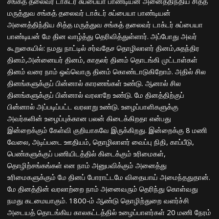
சங்கத் தலைவர் டாக்டர் சுப்பையா பாண்டியன் அனைத்திந்திய சித்த
மருத்துவ சங்கத் தலைவர் டாக்டர் சுப்பையா பாண்டியன்
அனைத்திந்திய சித்த மருத்துவ சங்கத் தலைவர் டாக்டர் சுப்பையா
பாண்டியன் மே தின வாழ்த்து தெரிவித்துள்ளார். அப்போது அவர்
கூறுகையில்: நமது நாட்டில் சர்வதேச தொழிலாளர் தினம்,சுதந்திர
தினம்,அன்னையர் தினம், காதலர் தினம் தொடங்கி முட்டாள்கள்
தினம் வரை நாம் ஒவ்வொரு தினம் கொண்டாடுகிறோம். அதில் சில
தினங்களுக்குப் பின்னால் காரணங்கள் உண்டு. ஆனால் சில
தினங்களுக்குப் பின்னால் வரலாறே உண்டு. மே தினத்திற்குப்
பின்னால் அப்படிப்பட்ட வரலாறு உண்டு. உழைப்பாளிகளுக்கு
அவர்களின் உழைப்புக்கான பலன் கிடைக்கிறதா என்பது
இன்றைக்கும் கேள்வி குறியாகவே இருக்கிறது. இன்றைக்கு 8 மணி
வேலை, அடிப்படை ஊதியம், தொழிலாளர் வைப்பு நிதி, காப்பீடு,
பெண்களுக்குப் பணியிடத்தில் கிடைக்கும் உரிமைகள்,
தொழிற்சங்கங்கள் என நாம் அனுபவிக்கும் அனைத்து
உரிமைகளுக்கும் மே தினப் போராட்டமே விதையாய் அமைந்ததுதான்.
மே தினத்தின் வரலாற்றை நாம் அனைவரும் தெரிந்து கொள்வது
நமது கடமையாகும். 1800-ம் ஆண்டு தொழிற்துறை வளர்ச்சி
அடையத் தொடங்கிய காலகட்டத்தில் உழைப்பாளர்கள் 20 மணி நேரம்