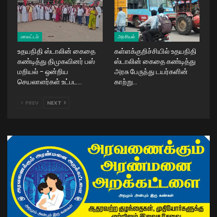
மாவட்டம்
அரசியல்
உதயநிதி ஸ்டாலின் கைதை
கள்ளக்குறிச்சியில் உதயநிதி
கண்டித்து திமுகவினர் பஸ்
ஸ்டாலின் கைதை கண்டித்து
மறியல் – ஒன்றிய
அரசு பேருந்து டயர்களின்
செயலாளர்கள் உட்பட…
காற்று…
PREV
NEXT