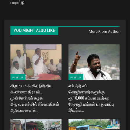
பாராட்டு
YOU MIGHT ALSO LIKE
More From Author
மாவட்டம்
மாவட்டம்
திருமயம் அகில இந்திய
எம் ஆர் எப்
அண்ணா திராவிட
தொழிலாளர்களுக்கு
முன்னேற்றக் கழக
ரூ.10,000 சம்பள உயர்வு:
அலுவலகத்தில் நிர்வாகிகள்
நேதாஜி மக்கள் பாதுகாப்பு
ஆலோசனைக்…
இயக்க…