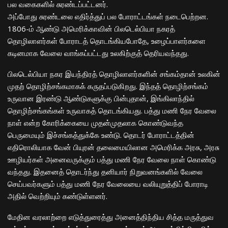
பல வகைகளில் சுரண்டப்பட்டனர்.
அப்போது சுரண்டலை எதிர்த்துப் பல போராட்டங்கள் நடைபெற்றன.
1806-ம் ஆண்டு அமெரிக்காவின் பிலடெல்பியா நகரத்
தொழிலாளர்கள் போராடத் தொடங்கியபோதே, உழைப்பாளர்களை
கடினமாக வேலை வாங்கப்பட்டது உலகிற்குத் தெரியவந்தது.
பிலடெல்பியா நகர இயந்திரத் தொழிலாளர்களின் சங்கம்தான் உலகின்
முதற் தொழிற்சங்கமாகக் கருதப்படுகிறது. இந்தத் தொழிற்சங்கம்
உருவான இரண்டு ஆண்டுகளுக்கு பின்புதான், இங்கிலாந்தில்
தொழிற்சங்கங்கள் உருவாகத் தொடங்கியது. பத்து மணி நேர வேலை
நாள் என்ற கோரிக்கையை முதன்முதலாக கொண்டுவந்த
பெருமையும் இச்சங்கத்துக்கே உண்டு. தொடர் போராட்டத்தின்
எதிரொலியாக வேன் பியுரன் தலைமையிலான அமெரிக்க அரசு, அரசு
ஊழியர்கள் அனைவருக்கும் பத்து மணி நேர வேலை நாள் கொண்டு
வந்தது. இதனைத் தொடர்ந்து தனியார் நிறுவனங்களில் வேலை
செய்பவர்களும் பத்து மணி நேர வேலையை வலியுறுத்திப் போராடி
அதில் வெற்றியும் கண்டுள்ளனர்.
மேதின வரலாற்றை எடுத்துரைத்து அனைத்திந்திய சித்த மருத்துவ