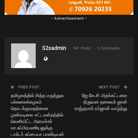
- Advertisement -
S2sadmin
341 Posts
0 Comments
PREV POST
NEXT POST
தமிழகத்தில் சித்த மருத்துவ
ஜே.கே.சி அறக்கட்டளை
பல்கலைக்கழகம்
நிறுவன தலைவர் ஜான்
தொடங்குவதற்கான
ராஜ்குமார் ரம்ஜான் வாழ்த்து
முன்வடிவை சட்டமன்றத்தில்
வெளியிட்ட அமைச்சர்
மா.சுப்பிரமணியனுக்கு
டாக்டர் சுப்பையா பாண்டியன்