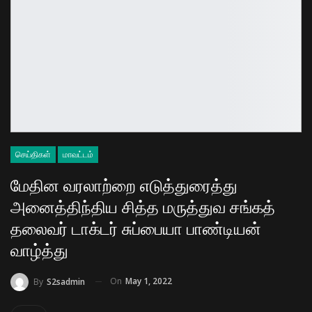
செய்திகள்
மாவட்டம்
மேதின வரலாற்றை எடுத்துரைத்து
அனைத்திந்திய சித்த மருத்துவ சங்கத்
தலைவர் டாக்டர் சுப்பையா பாண்டியன்
வாழ்த்து
On
May 1, 2022
By
S2sadmin