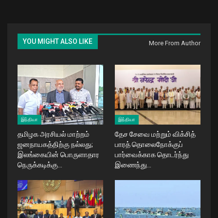
YOU MIGHT ALSO LIKE
More From Author
இந்தியா
இந்தியா
தமிழக அரசியல் மாற்றம்
தேச சேவை மற்றும் விக்சித்
ஜனநாயகத்திற்கு நல்லது;
பாரத் தொலைநோக்குப்
இலங்கையின் பொருளாதார
பார்வைக்காக தொடர்ந்து
நெருக்கடிக்கு…
இணைந்து…