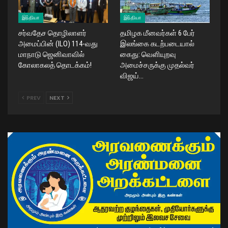
இந்தியா
இந்தியா
சர்வதேச தொழிலாளர்
தமிழக மீனவர்கள் 6 பேர்
அமைப்பின் (ILO) 114-வது
இலங்கை கடற்படையால்
மாநாடு ஜெனிவாவில்
கைது: வெளியுறவு
கோலாகலத் தொடக்கம்!
அமைச்சருக்கு முதல்வர்
விஜய்…
PREV
NEXT