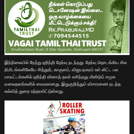
இந்நிலையில் நேற்று ஹிந்தி தேர்வு நடந்தது. தேர்வு தொடங்கிய சில
நிமிடங்களிலேயே சித்தூர், காகுளம், விஜயநகரம் உள் ளிட்ட பல
மாவட்டங்களில் ஹிந்தி வினாத் தாள் கசிந்தது மீண்டும் சமூக
வலைதளங்களில் வைரலானது. இதுகுறித்தும் விசாரணை நடத்த
கல்வித் துறை உத்தரவிட்டுள்ளது.