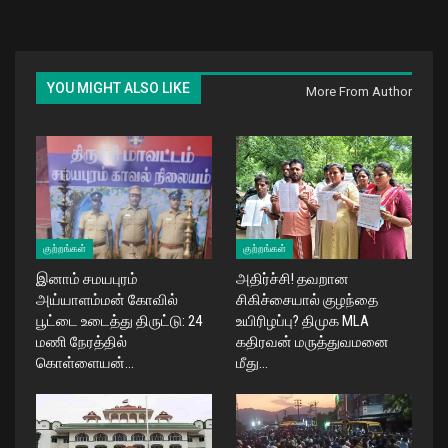
YOU MIGHT ALSO LIKE
More From Author
குற்றங்கள்
குற்றங்கள்
இனாம் சமயபுரம்
அதிர்ச்சி! தவறான
அய்யாளம்மன் கோவில்
சிகிச்சையால் குழந்தை
பூட்டை உடைத்து திருட்டு: 24
உயிரிழப்பு? திமுக MLA
மணி நேரத்தில்
கதிரவன் மருத்துவமனை
கொள்ளையன்…
மீது…