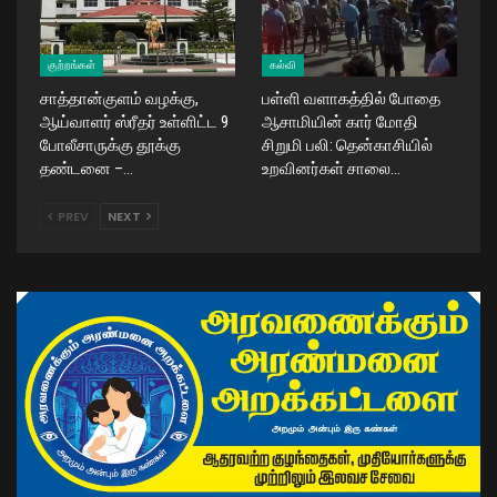
குற்றங்கள்
கல்வி
சாத்தான்குளம் வழக்கு,
பள்ளி வளாகத்தில் போதை
ஆய்வாளர் ஸ்ரீதர் உள்ளிட்ட 9
ஆசாமியின் கார் மோதி
போலீசாருக்கு தூக்கு
சிறுமி பலி: தென்காசியில்
தண்டனை –…
உறவினர்கள் சாலை…
PREV
NEXT