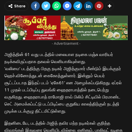
Share
- Advertisement -
அஜித்தின் 61 வது படத்தில் மலையாள நடிகை மஞ்சு வாரியர்
நடிக்கவிருப்பதாக தகவல் வெளியாகியுள்ளது.
‘வலிமை’ படத்திற்கு பிறகு நடிகர் அஜித்குமார் மீண்டும் இயக்குநர்
ஹெச்.வினோத்துடன் கைகோத்துள்ளார். இன்னும் பெயர்
சூட்டப்படாத இந்தப் படம் ‘ஏகே61’ என அழைக்கப்படுகிறது. ஏப்ரல்
11 முதல் படப்பிடிப்பு துவங்கி ஹைதராபாத்தில் நடைபெற்று
வருகிறது. ஹைதராபாத் ராமோஜி ராவ் பிலிம் சிட்டியில் பிரமாண்ட
செட் அமைக்கப்பட்டு படப்பிடிப்பை குறுகிய காலத்திற்குள் நடத்தி
முடிக்க படக்குழு திட்டமிட்டுள்ளது.
இதனிடையே, படத்தில் அஜித் தவிர மற்ற நடிகர்கள் குறித்த
விவரங்கள் இதுவரை வெளியிடவில்லை. எனினும், பாலிவுட் நடிகை