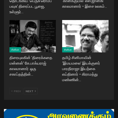
தொடங்கிய ‘பெருசு ரொம்ப
‘கானக்குயில்’ எஸ்.ஜானகி
பவுசு’ திரைப்பட பூஜை,
காலமானார் – இசை உலகம்…
உள்ளூர்…
சினிமா
சினிமா
திரையுலகின் ‘திரைக்கதை
தமிழ் சினிமாவின்
மன்னன்’ கே.பாக்யராஜ்
‘இமயமலை’ இயக்குனர்
காலமானார்: ஒரு
பாரதிராஜா இயற்கை
சகாப்தத்தின்…
எய்தினார் – கிராமத்து
மண்ணின்…
PREV
NEXT