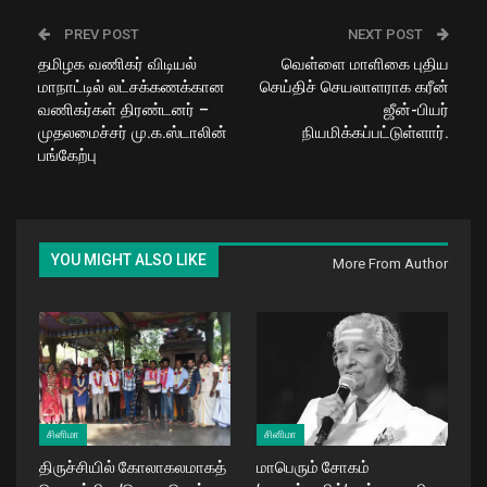
PREV POST
NEXT POST
தமிழக வணிகர் விடியல்
வெள்ளை மாளிகை புதிய
மாநாட்டில் லட்சக்கணக்கான
செய்திச் செயலாளராக கரீன்
வணிகர்கள் திரண்டனர் –
ஜீன்-பியர்
முதலமைச்சர் மு.க.ஸ்டாலின்
நியமிக்கப்பட்டுள்ளார்.
பங்கேற்பு
YOU MIGHT ALSO LIKE
More From Author
சினிமா
சினிமா
திருச்சியில் கோலாகலமாகத்
மாபெரும் சோகம்