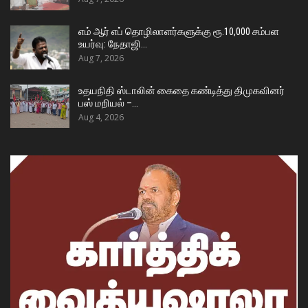
எம் ஆர் எப் தொழிலாளர்களுக்கு ரூ.10,000 சம்பள
உயர்வு: நேதாஜி…
Aug 7, 2026
உதயநிதி ஸ்டாலின் கைதை கண்டித்து திமுகவினர்
பஸ் மறியல் –…
Aug 4, 2026