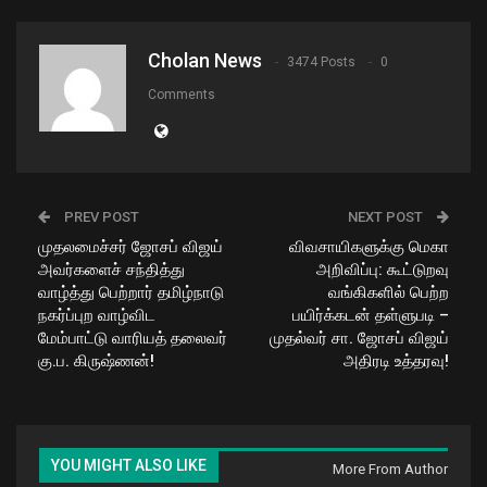
Cholan News
3474 Posts
0
Comments
PREV POST
NEXT POST
முதலமைச்சர் ஜோசப் விஜய்
விவசாயிகளுக்கு மெகா
அவர்களைச் சந்தித்து
அறிவிப்பு: கூட்டுறவு
வாழ்த்து பெற்றார் தமிழ்நாடு
வங்கிகளில் பெற்ற
நகர்ப்புற வாழ்விட
பயிர்க்கடன் தள்ளுபடி –
மேம்பாட்டு வாரியத் தலைவர்
முதல்வர் சா. ஜோசப் விஜய்
கு.ப. கிருஷ்ணன்!
அதிரடி உத்தரவு!
YOU MIGHT ALSO LIKE
More From Author