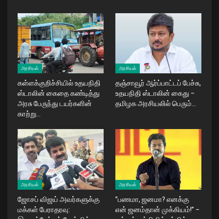
அரசியல்
அரசியல்
கள்ளக்குறிச்சியில் உதயநிதி
தஞ்சாவூர் ஆர்ப்பாட்டப் பேச்சு,
ஸ்டாலின் கைதை கண்டித்து
உதயநிதி ஸ்டாலின் கைது –
அரசு பேருந்து டயர்களின்
தமிழக அரசியலில் பெரும்…
காற்று…
அரசியல்
அரசியல்
ஜோசப் விஜய் அவர்களுக்கு
​”பணமா, ஜனமா? எனக்கு
மக்கள் பேராதரவு:
என் ஜனம்தான் முக்கியம்!” –