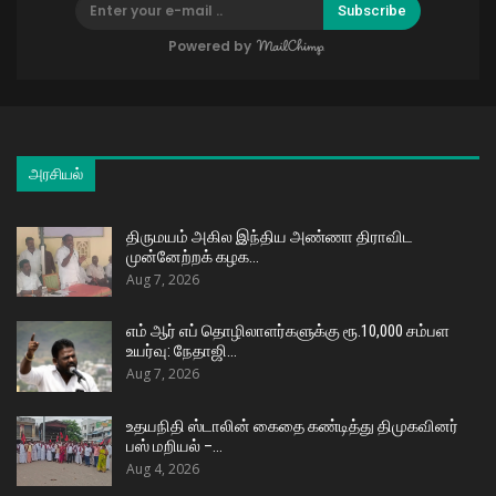
Subscribe
Powered by
அரசியல்
திருமயம் அகில இந்திய அண்ணா திராவிட
முன்னேற்றக் கழக…
Aug 7, 2026
எம் ஆர் எப் தொழிலாளர்களுக்கு ரூ.10,000 சம்பள
உயர்வு: நேதாஜி…
Aug 7, 2026
உதயநிதி ஸ்டாலின் கைதை கண்டித்து திமுகவினர்
பஸ் மறியல் –…
Aug 4, 2026