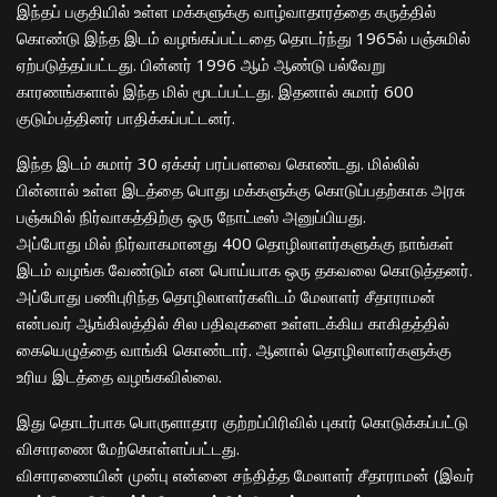
இந்தப் பகுதியில் உள்ள மக்களுக்கு வாழ்வாதாரத்தை கருத்தில்
கொண்டு இந்த இடம் வழங்கப்பட்டதை தொடர்ந்து 1965ல் பஞ்சுமில்
ஏற்படுத்தப்பட்டது. பின்னர் 1996 ஆம் ஆண்டு பல்வேறு
காரணங்களால் இந்த மில் மூடப்பட்டது. இதனால் சுமார் 600
குடும்பத்தினர் பாதிக்கப்பட்டனர்.
இந்த இடம் சுமார் 30 ஏக்கர் பரப்பளவை கொண்டது. மில்லில்
பின்னால் உள்ள இடத்தை பொது மக்களுக்கு கொடுப்பதற்காக அரசு
பஞ்சுமில் நிர்வாகத்திற்கு ஒரு நோட்டீஸ் அனுப்பியது.
அப்போது மில் நிர்வாகமானது 400 தொழிலாளர்களுக்கு நாங்கள்
இடம் வழங்க வேண்டும் என பொய்யாக ஒரு தகவலை கொடுத்தனர்.
அப்போது பணிபுரிந்த தொழிலாளர்களிடம் மேலாளர் சீதாராமன்
என்பவர் ஆங்கிலத்தில் சில பதிவுகளை உள்ளடக்கிய காகிதத்தில்
கையெழுத்தை வாங்கி கொண்டார். ஆனால் தொழிலாளர்களுக்கு
உரிய இடத்தை வழங்கவில்லை.
இது தொடர்பாக பொருளாதார குற்றப்பிரிவில் புகார் கொடுக்கப்பட்டு
விசாரணை மேற்கொள்ளப்பட்டது.
விசாரணையின் முன்பு என்னை சந்தித்த மேலாளர் சீதாராமன் (இவர்