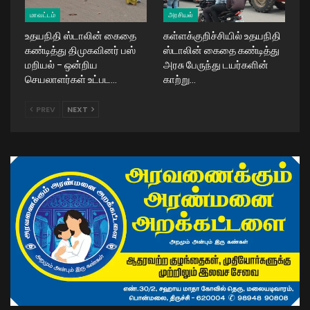
மாவட்டம்
அரசியல்
உதயநிதி ஸ்டாலின் கைதை
கள்ளக்குறிச்சியில் உதயநிதி
கண்டித்து திமுகவினர் பஸ்
ஸ்டாலின் கைதை கண்டித்து
மறியல் – ஒன்றிய
அரசு பேருந்து டயர்களின்
செயலாளர்கள் உட்பட…
காற்று…
PREV
NEXT