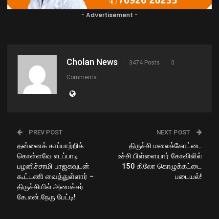
- Advertisement -
Cholan News
3474 Posts
0
Comments
PREV POST
NEXT POST
தன்னைக் காப்பாற்றிக்
திருச்சி மலைக்கோட்டை
கொள்ளவே எடப்பாடி
உச்சி பிள்ளையார் கோவிலில்
பழனிச்சாமி பாஜகவுடன்
150 கிலோ கொழுக்கட்டை
கூட்டணி வைத்துள்ளார் –
படையல்!
திருச்சியில் அமைச்சர்
கே.என்.நேரு பேட்டி!