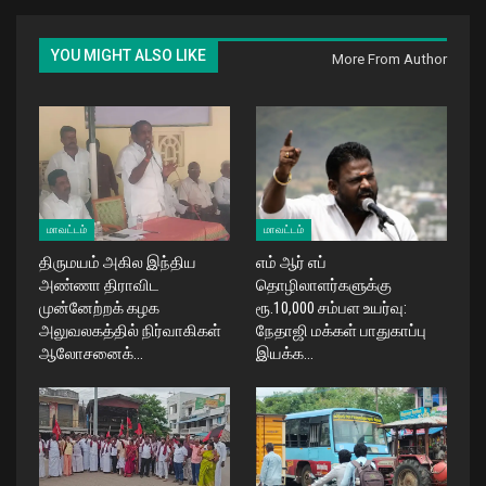
YOU MIGHT ALSO LIKE
More From Author
மாவட்டம்
மாவட்டம்
திருமயம் அகில இந்திய
எம் ஆர் எப்
அண்ணா திராவிட
தொழிலாளர்களுக்கு
முன்னேற்றக் கழக
ரூ.10,000 சம்பள உயர்வு:
அலுவலகத்தில் நிர்வாகிகள்
நேதாஜி மக்கள் பாதுகாப்பு
ஆலோசனைக்…
இயக்க…