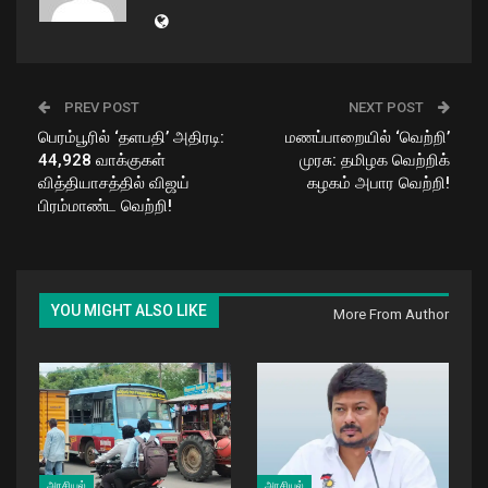
PREV POST
NEXT POST
பெரம்பூரில் ‘தளபதி’ அதிரடி:
மணப்பாறையில் ‘வெற்றி’
44,928 வாக்குகள்
முரசு: தமிழக வெற்றிக்
வித்தியாசத்தில் விஜய்
கழகம் அபார வெற்றி!
பிரம்மாண்ட வெற்றி!
YOU MIGHT ALSO LIKE
More From Author
அரசியல்
அரசியல்