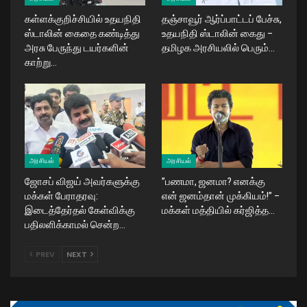
கள்ளக்குறிச்சியில் உதயநிதி
தஞ்சாவூர் ஆர்ப்பாட்டப் பேச்சு,
ஸ்டாலின் கைதை கண்டித்து
உதயநிதி ஸ்டாலின் கைது –
அரசு பேருந்து டயர்களின்
தமிழக அரசியலில் பெரும்…
காற்று…
அரசியல்
அரசியல்
ஜோசப் விஜய் அவர்களுக்கு
​”பணமா, ஜனமா? எனக்கு
மக்கள் பேராதரவு:
என் ஜனம்தான் முக்கியம்!” –
இடைத்தேர்தல் கேள்விக்கு
மக்கள் மத்தியில் கர்ஜித்த…
பதிலளிக்காமல் சென்ற…
PREV
NEXT