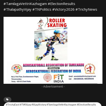
#TamilagaVettriKazhagam #ElectionResults
#ThalapathyVijay #TNPolitics #Victory2026 #TrichyNews
- Advertisement -
#TrichyEast #TVKVijay #VijayVictory #TamilagaVettriKazhagam #ElectionResults