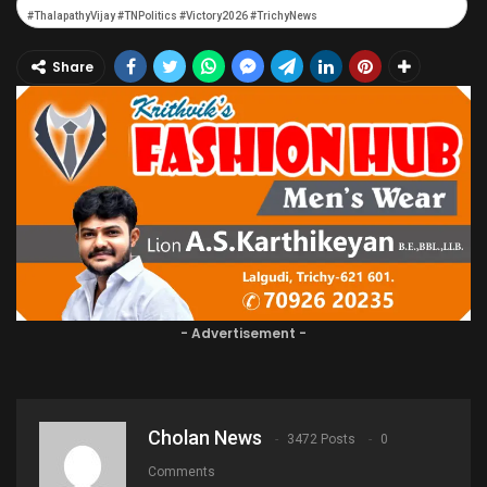
#ThalapathyVijay #TNPolitics #Victory2026 #TrichyNews
Share
- Advertisement -
Cholan News
3472 Posts
0
Comments