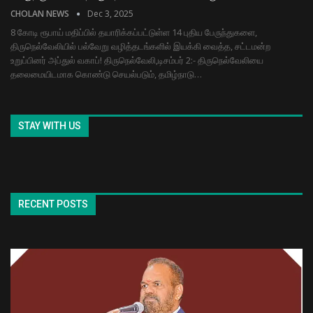
CHOLAN NEWS
Dec 3, 2025
8 கோடி ரூபாய் மதிப்பில் தயாரிக்கப்பட்டுள்ள 14 புதிய பேருந்துகளை,
திருநெல்வேலியில் பல்வேறு வழித்தடங்களில் இயக்கி வைத்த, சட்டமன்ற
உறுப்பினர் அப்துல் வகாப்! திருநெல்வேலி,டிசம்பர் 2:- திருநெல்வேலியை
தலைமையிடமாக கொண்டு செயல்படும், தமிழ்நாடு…
STAY WITH US
RECENT POSTS