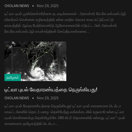
CHOLAN NEWS
Nov 29, 2025
டிட்வா புயல் முன்னெச்சரிக்கை நடவடிக்கைகள் - அமைச்சர் கே.கே.எஸ்.எஸ்.ஆர்
விளக்கம் சென்னை எழிலகத்தில் உள்ள மாநில அவசர கால கட்டுப்பாட்டு
மையத்தில் ஆய்வு மேற்கொண்டு ஆலோசனையில் ஈடுபட்ட பின் அமைச்சர்
கே.கே.எஸ்.எஸ்.ஆர் ராமச்சந்திரன் செய்தியாளர்களை…
தமிழகம்
டிட்வா புயல் வேதாரண்யத்தை நெருங்கியது!
CHOLAN NEWS
Nov 29, 2025
டிட்வா புயல் வேதாரண்யத்தை நெருங்கியது! டிட்வா புயல் காரணமாக டெல்டா
மாவட்டங்களில் தொடர் மழை. தென்மேற்கு வங்கக்கடலில் உருவாகி உள்ள டிட்வா
புயல் சென்னைக்கு தென்கிழக்கே 380 கி.மீ. தொலைவில் உள்ளது. டிட்வா" புயல்
காரணமாக தமிழகத்தில் டெல்டா…