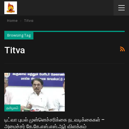
Home
Titva
Browsing Tag
Titva
தமிழகம்
டிட்வா புயல் முன்னெச்சரிக்கை நடவடிக்கைகள் –
அமைச்சர் கே.கே.எஸ்.எஸ்.ஆர் விளக்கம்