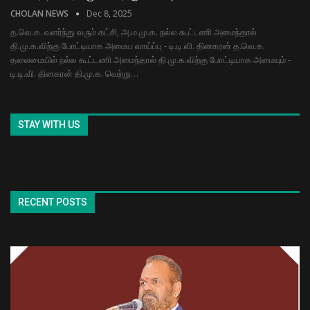
CHOLAN NEWS
Dec 8, 2025
த.வெ.க. வளர்ந்து வரும் கட்சி, அ.ம.மு.க. நல்ல கூட்டணி அமைந்தால்
தி.மு.க.விற்கு போட்டியாக அமைய வாய்ப்பு - டி.டி.வி. தினகரன் த.வெ.க.
தலைமையில் நல்ல கூட்டணி அமைந்தால் தி.மு.க.விற்கு போட்டியாக அமையும் -
டி.டி.வி. தினகரன் தி.மு.க. வெற்று…
STAY WITH US
RECENT POSTS