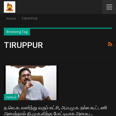
Home
TIRUPPUR
Browsing Tag
TIRUPPUR
அரசியல்
த.வெ.க. வளர்ந்து வரும் கட்சி, அ.ம.மு.க. நல்ல கூட்டணி
அமைந்தால் தி.மு.க.விற்கு போட்டியாக அமைய…