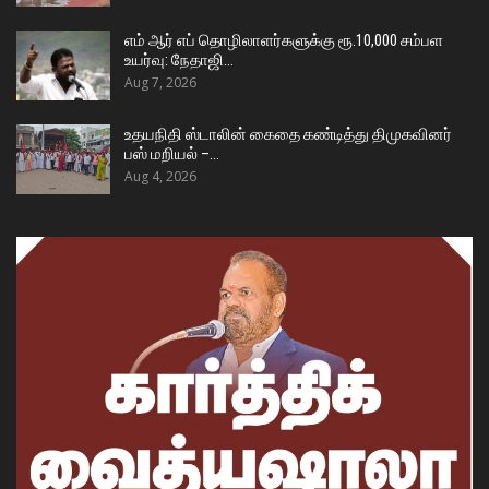
எம் ஆர் எப் தொழிலாளர்களுக்கு ரூ.10,000 சம்பள
உயர்வு: நேதாஜி…
Aug 7, 2026
உதயநிதி ஸ்டாலின் கைதை கண்டித்து திமுகவினர்
பஸ் மறியல் –…
Aug 4, 2026