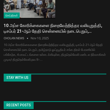
செய்திகள்
10 அம்ச கோரிக்கைகளை நிறைவேற்றித்தர வலியுறுத்தி,
டிசம்பர் 21-ஆம் தேதி சென்னையில் நடைபெறும்,…
CHOLAN NEWS
Nov 10, 2025
10 அம்ச கோரிக்கைகளை நிறைவேற்றித்தர வலியுறுத்தி, டிசம்பர் 21-ஆம் தேதி
சென்னையில் நடைபெறும், தமிழ்நாடு ஓய்வூதியர் சங்க திரள் பேரணியில்
பங்கேற்க, 4 மாவட்டங்களை உள்ளடக்கியுள்ள, திருநெல்வேலி மண்டல நிர்வாகிகள்
முடிவு! திருநெல்வேலி,நவ.9:-…
STAY WITH US
RECENT POSTS