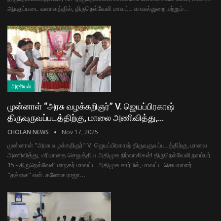
ஆயுதப்படை வளாகத்தில், திருநெல்வேலி மாவட்ட காவல்துறை மற்றும்…
அரசியல்
முன்னாள் “அரசு வழக்கறிஞர்” V. ஜெயப்பிரகாஷ்
திருவுருவப்படத்திற்கு, மாலை அணிவித்து,…
CHOLAN NEWS
Nov 17, 2025
முன்னாள் "அரசு வழக்கறிஞர்" V. ஜெயப்பிரகாஷ் திருவுருவப்படத்திற்கு, மாலை
அணிவித்து, மரியாதை செலுத்திய அதிமுக நிர்வாகிகள்! திருநெல்வேலி,நவம்பர்
15:- திருநெல்வேலி மாநகர் மாவட்ட அதிமுக சார்பில், மாவட்ட செயலாளர்
"தச்சை" என். கணேச ராஜா…