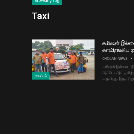
Browsing Tag
Taxi
கமிஷன் இல்லை
களமிறங்கிய 
CHOLAN NEWS
கமிஷன் இல்லை - த
ஆட்டோ ஆப்! தமிழ்நா
மாவட்டம்
வருகிறது. இந்த நி