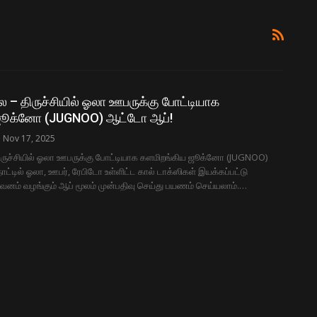
 – திருச்சியில் ஓலா ஊபருக்கு போட்டியாக
ஜூக்னோ (JUGNOO) ஆட்டோ ஆப்!
Nov 17, 2025
ிருச்சியில் ஓலா ஊபருக்கு போட்டியாக களமிறங்கிய ஜூக்னோ (JUGNOO)
ட்டில் ஓலா, ஊபர், ரேபிடோ உள்ளிட்ட கால் டாக்ஸிகள் இயக்கப்பட்டு
றுவனம் வழங்கும் ஆப் மூலம் முன்பதிவு செய்து பயணம் செய்யலாம்.…