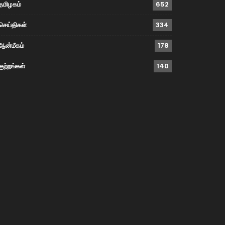
தமிழகம்
652
செய்திகள்
334
ஆன்மீகம்
178
குற்றங்கள்
140