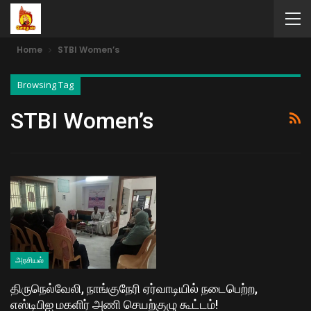
Home
STBI Women’s
Browsing Tag
STBI Women’s
அரசியல்
திருநெல்வேலி, நாங்குநேரி ஏர்வாடியில் நடைபெற்ற,
எஸ்டிபிஐ மகளிர் அணி செயற்குழு கூட்டம்!