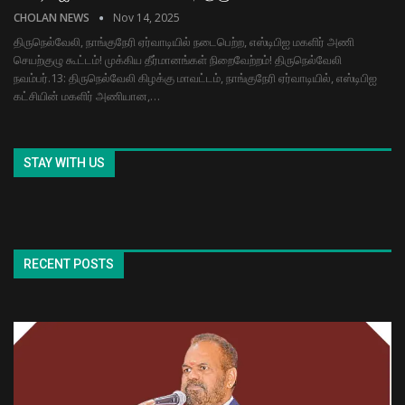
CHOLAN NEWS
Nov 14, 2025
திருநெல்வேலி, நாங்குநேரி ஏர்வாடியில் நடைபெற்ற, எஸ்டிபிஐ மகளிர் அணி
செயற்குழு கூட்டம்! முக்கிய தீர்மானங்கள் நிறைவேற்றம்! திருநெல்வேலி
நவம்பர்.13: திருநெல்வேலி கிழக்கு மாவட்டம், நாங்குநேரி ஏர்வாடியில், எஸ்டிபிஐ
கட்சியின் மகளிர் அணியான,…
STAY WITH US
RECENT POSTS