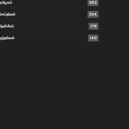
தமிழகம்
652
செய்திகள்
334
ஆன்மீகம்
178
குற்றங்கள்
140