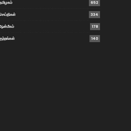
தமிழகம்
652
செய்திகள்
334
ஆன்மீகம்
178
குற்றங்கள்
140