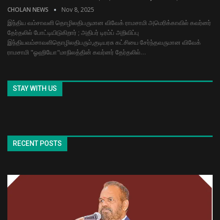
CHOLAN NEWS
Nov 8, 2025
இந்திய வம்சாவளி தொழிலதிபருமான விவேக் ராமசாமி அமெரிக்காவில் கவர்னர்
தேர்தலில் போட்டியிடுகிறார் ; அதிபர் டிரம்ப் அறிவிப்பு
இந்தியவம்சாவளிதொழிலதிபரும்,குடியரசு கட்சியை சேர்ந்தவருமான விவேக்
ராமசாமி "ஓஹியோ"மாநிலத்தின் கவர்னர் தேர்தலில்…
STAY WITH US
RECENT POSTS