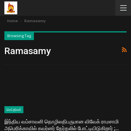
Home
Ramasamy
Browsing Tag
Ramasamy
செய்திகள்
இந்திய வம்சாவளி தொழிலதிபருமான விவேக் ராமசாமி
அமெரிக்காவில் கவர்னர் தேர்தலில் போட்டியிடுகிறார் ;…