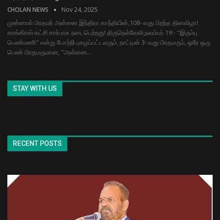
CHOLAN NEWS
Nov 24, 2025
முன்னாள் பிரதமர் அன்னை இந்திரா காந்தியின்,108- வது பிறந்த தினவிழா!
காங்கிரஸ் கட்சி சார்பாக நடைபெற்றது! திருநெல்வேலி,நவம்பர்.19:- "இரும்பு
பெண்மணி" என்று போற்றி புகழப்பட்டவரும், நாட்டின் 3- வது பிரதமரும், ஒரே ஒரு
பெண் பிரதமருமான, "அன்னை…
STAY WITH US
RECENT POSTS