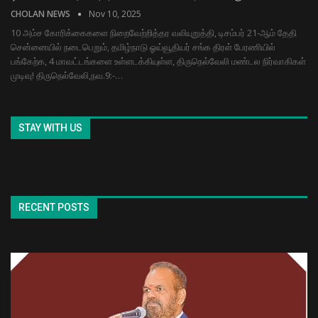
CHOLAN NEWS
Nov 10, 2025
10 அம்ச கோரிக்கைகளை நிறைவேற்றித்தர வலியுறுத்தி, டிசம்பர் 21-ஆம் தேதி
சென்னையில் நடைபெறும், தமிழ்நாடு ஓய்வூதியர் சங்க திரள் பேரணியில்
பங்கேற்க, 4 மாவட்டங்களை உள்ளடக்கியுள்ள, திருநெல்வேலி மண்டல நிர்வாகிகள்
முடிவு! திருநெல்வேலி,நவ.9:-…
STAY WITH US
RECENT POSTS