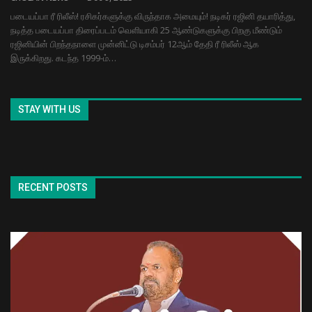
படையப்பா ரீ ரிலீஸ்! ரசிகர்களுக்கு விருந்தாக அமையும்! நடிகர் ரஜினி தயாரித்து,
நடித்த படையப்பா திரைப்படம் வெளியாகி 25 ஆண்டுகளுக்கு பிறகு மீண்டும்
ரஜினியின் பிறந்தநாளை முன்னிட்டு டிசம்பர் 12ஆம் தேதி ரீ ரிலீஸ் ஆக
இருக்கிறது. கடந்த 1999-ம்…
STAY WITH US
RECENT POSTS