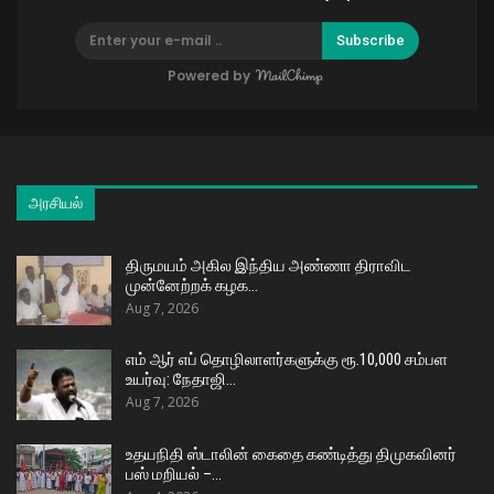
Subscribe
Powered by
அரசியல்
திருமயம் அகில இந்திய அண்ணா திராவிட
முன்னேற்றக் கழக…
Aug 7, 2026
எம் ஆர் எப் தொழிலாளர்களுக்கு ரூ.10,000 சம்பள
உயர்வு: நேதாஜி…
Aug 7, 2026
உதயநிதி ஸ்டாலின் கைதை கண்டித்து திமுகவினர்
பஸ் மறியல் –…