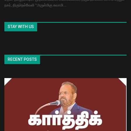
நகர், திருநெல்வேலி "அருள்மிகு சுவாமி…
STAY WITH US
RECENT POSTS