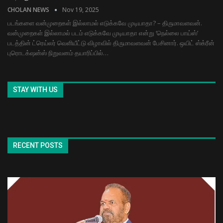
CHOLAN NEWS
Nov 19, 2025
படங்களை வன்முறைகள் இல்லாமல் எடுக்கவே முடியாதா? – திருமாவளவன்.
வன்முறைகள் இல்லாமல் படம் எடுக்கவே முடியாதா என்று ‘நெல்லை பாய்ஸ்’
படத்தின் ட்ரெய்லர் வெளியீட்டு விழாவில் திருமாவளவன் பேசினார். ஒயிட் ஸ்க்ரீன்
புரொடக்‌ஷன்ஸ் நிறுவனம் தயாரிப்பில்…
STAY WITH US
RECENT POSTS