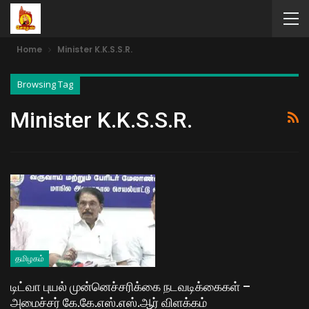
Home
Minister K.K.S.S.R.
Browsing Tag
Minister K.K.S.S.R.
தமிழகம்
டிட்வா புயல் முன்னெச்சரிக்கை நடவடிக்கைகள் –
அமைச்சர் கே.கே.எஸ்.எஸ்.ஆர் விளக்கம்