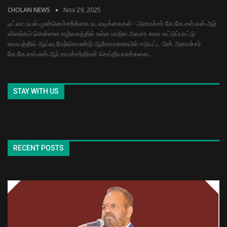
CHOLAN NEWS
Nov 29, 2025
டிட்வா புயல் முன்னெச்சரிக்கை நடவடிக்கைகள் - அமைச்சர் கே.கே.எஸ்.எஸ்.ஆர்
விளக்கம் சென்னை எழிலகத்தில் உள்ள மாநில அவசர கால கட்டுப்பாட்டு
மையத்தில் ஆய்வு மேற்கொண்டு ஆலோசனையில் ஈடுபட்ட பின் அமைச்சர்
கே.கே.எஸ்.எஸ்.ஆர் ராமச்சந்திரன் செய்தியாளர்களை…
STAY WITH US
RECENT POSTS