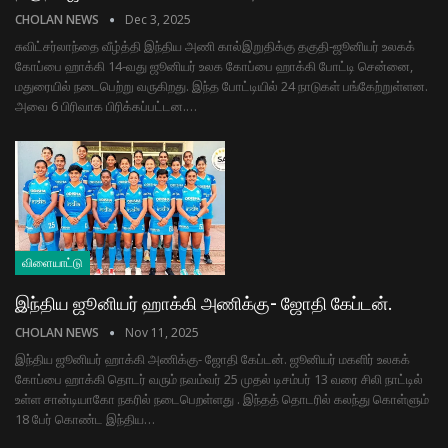
CHOLAN NEWS
Dec 3, 2025
சுவிட்சர்லாந்தை வீழ்த்தி இந்திய அணி கால்இறுதிக்கு தகுதி-ஜூனியர் உலகக்
கோப்பை ஹாக்கி 14-வது ஜூனியர் உலக கோப்பை ஹாக்கி போட்டி சென்னை,
மதுரையில் நடைபெற்று வருகிறது. இந்த போட்டியில் 24 நாடுகள் பங்கேற்றுள்ளன.
அவை 6 பிரிவாக பிரிக்கப்பட்டன.…
விளையாட்டு
இந்திய ஜூனியர் ஹாக்கி அணிக்கு- ஜோதி கேப்டன்.
CHOLAN NEWS
Nov 11, 2025
இந்திய ஜூனியர் ஹாக்கி அணிக்கு- ஜோதி கேப்டன். ஜூனியர் மகளிர் உலகக்
கோப்பை ஹாக்கி தொடர் வரும் நவம்​வர் 25 முதல் டிசம்​பர் 13 வரை சிலி நாட்​டில்
உள்ள சான்​டி​யாகோ நகரில் நடை​பெறள்ளது . இந்​தத் தொடரில் கலந்து கொள்​ளும்
18 பேர் கொண்ட இந்​திய…