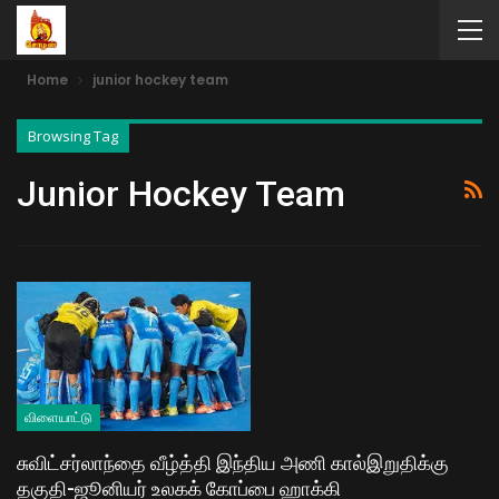
Home
junior hockey team
Browsing Tag
Junior Hockey Team
விளையாட்டு
சுவிட்சர்லாந்தை வீழ்த்தி இந்திய அணி கால்இறுதிக்கு
தகுதி-ஜூனியர் உலகக் கோப்பை ஹாக்கி