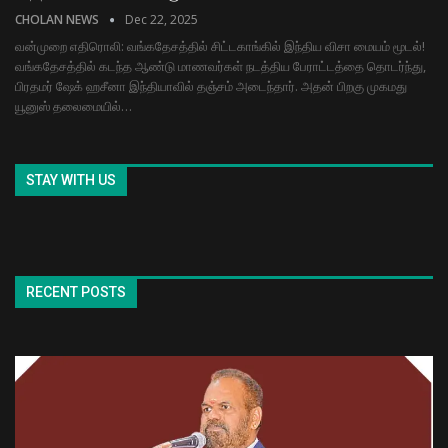
CHOLAN NEWS
Dec 22, 2025
வன்முறை எதிரொலி: வங்கதேசத்தில் சிட்​ட​காங்கில் இந்திய விசா மையம் மூடல்!
வங்​கதேசத்​தில் கடந்த ஆண்டு மாணவர்​கள் நடத்​திய பேராட்​டத்தை தொடர்ந்​து,
பிரதமர் ஷேக் ஹசீனா இந்​தி​யா​வில் தஞ்​சம் அடைந்​தார். அதன்​ பிறகு முகமது
யூனுஸ் தலை​மை​யில்…
STAY WITH US
RECENT POSTS