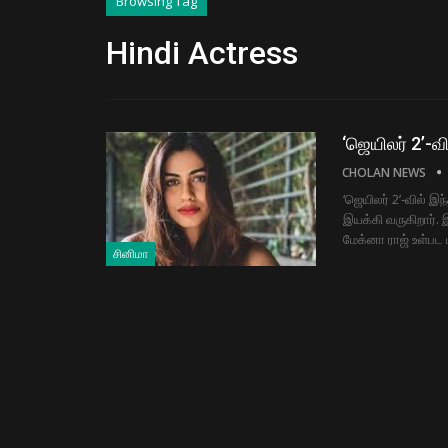
Browsing Tag
Hindi Actress
‘ஜெயிலர் 2’-வ
CHOLAN NEWS
‘ஜெயிலர் 2’-வில் இந
இயக்கி வருகிறார். 
மேக்னா ராஜ் உள்பட
சினிமா