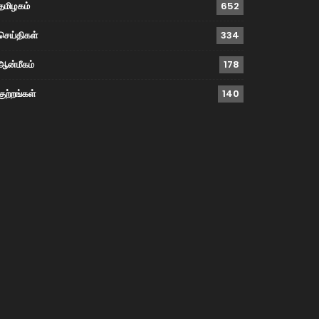
தமிழகம்
652
செய்திகள்
334
ஆன்மீகம்
178
குற்றங்கள்
140