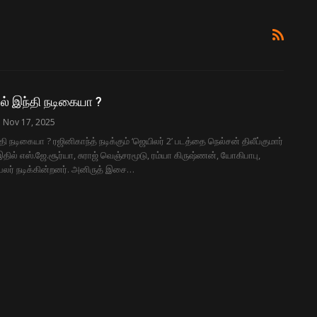
ில் இந்தி நடிகையா ?
Nov 17, 2025
்தி நடிகையா ? ரஜினிகாந்த் நடிக்கும் ‘ஜெயிலர் 2’ படத்தை நெல்சன் திலீப்குமார்
இதில் எஸ்.ஜே.சூர்யா, சுராஜ் வெஞ்சரமூடு, ரம்யா கிருஷ்ணன், யோகிபாபு,
 பலர் நடிக்கின்றனர். அனிருத் இசை…