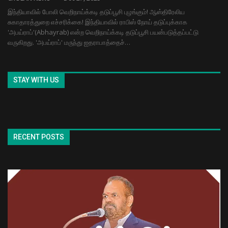
இந்தியாவில் போலி வெறிநாய்க்கடி தடுப்பூசி புழங்கும்! ஆஸ்திரேலிய
சுகாதாரத்துறை எச்சரிக்கை! இந்தியாவில் ராபிஸ் நோய் தடுப்புக்காக
'அபய்ராப்'(Abhayrab) என்ற வெறிநாய்க்கடி தடுப்பூசி பயன்படுத்தப்பட்டு
வருகிறது. 'அபய்ராப்' மருந்து ஐதராபாத்தைச்…
STAY WITH US
RECENT POSTS