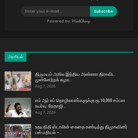
Subscribe
Powered by
அரசியல்
திருமயம் அகில இந்திய அண்ணா திராவிட
முன்னேற்றக் கழக…
Aug 7, 2026
எம் ஆர் எப் தொழிலாளர்களுக்கு ரூ.10,000 சம்பள
உயர்வு: நேதாஜி…
Aug 7, 2026
உதயநிதி ஸ்டாலின் கைதை கண்டித்து திமுகவினர்
பஸ் மறியல் –…