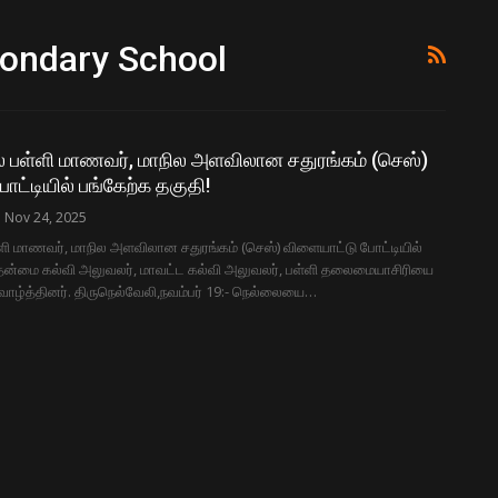
ondary School
ை பள்ளி மாணவர், மாநில அளவிலான சதுரங்கம் (செஸ்)
ட்டியில் பங்கேற்க தகுதி!
Nov 24, 2025
ளி மாணவர், மாநில அளவிலான சதுரங்கம் (செஸ்) விளையாட்டு போட்டியில்
முதன்மை கல்வி அலுவலர், மாவட்ட கல்வி அலுவலர், பள்ளி தலைமையாசிரியை
 வாழ்த்தினர். திருநெல்வேலி,நவம்பர் 19:- நெல்லையை…