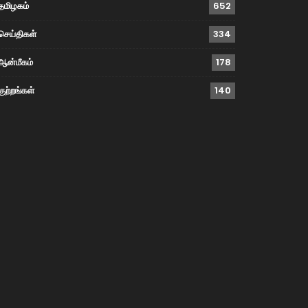
தமிழகம்
652
செய்திகள்
334
ஆன்மீகம்
178
குற்றங்கள்
140