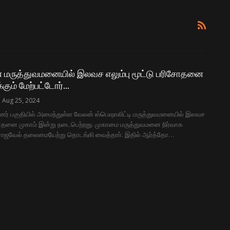
ன் மருத்துவமனையில் இலவச எலும்பு மூட்டு பரிசோதனை
்கும் மேற்பட்டோர்…
Aug 25, 2024
ார்னர் பகுதியில் அமைந்துள்ள வேலன் ஸ்பெஷாலிட்டி மருத்துவமனையில் இலவச
ிசோதனை முகாம் இன்று நடைபெற்றது. முகாமை மருத்துவமனை நிர்வாக
் ராஜவேல் தலைமையேற்று தொடங்கி வைத்தாா். இதில் ஆர்த்தோ…