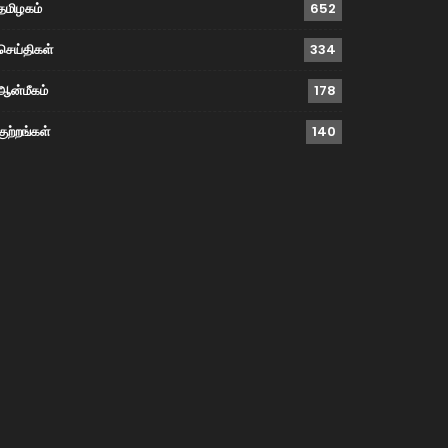
தமிழகம்
652
செய்திகள்
334
ஆன்மீகம்
178
குற்றங்கள்
140