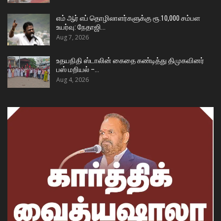
எம் ஆர் எப் தொழிலாளர்களுக்கு ரூ.10,000 சம்பள
உயர்வு: நேதாஜி…
Aug 7, 2026
உதயநிதி ஸ்டாலின் கைதை கண்டித்து திமுகவினர்
பஸ் மறியல் –…
Aug 4, 2026