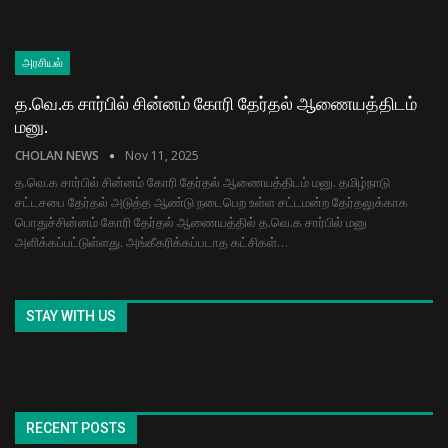
அரசியல்
த.வெ.க சார்பில் சின்னம் கோரி தேர்தல் ஆணையத்திடம்
மனு.
CHOLAN NEWS
Nov 11, 2025
த.வெ.க சார்பில் சின்னம் கோரி தேர்தல் ஆணையத்திடம் மனு. தமிழ்நாடு
சட்டசபை தேர்தல் அடுத்த ஆண்டு நடைபெற உள்ள சட்டமன்ற தேர்தலுக்காக
பொதுச்சின்னம் கோரி தேர்தல் ஆணையத்தில் த.வெ.க சார்பில் மனு
அளிக்கப்பட்டுள்ளது. அங்கீகரிக்கப்படாத கட்சிகள்…
STAY WITH US
RECENT POSTS