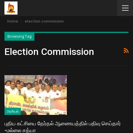
Home
election commission
Browsing Tag
Election Commission
அரசியல்
புதிய கட்சியை தேர்தல் ஆணையத்தில் பதிவு செய்தார்
-மல்லை சத்யா