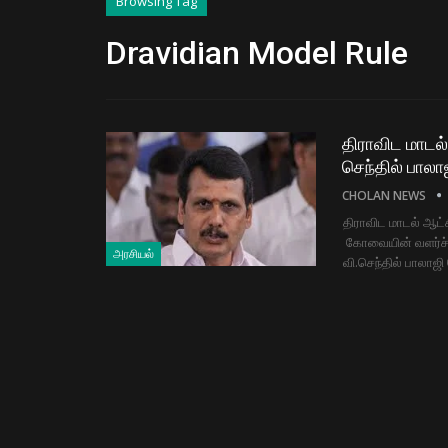
Browsing Tag
Dravidian Model Rule
திராவிட மாடல
செந்தில் பாலா
CHOLAN NEWS
திராவிட மாடல் ஆட்
கோவையின் வளர்ச்ச
அரசியல்
வி.செந்தில் பாலாஜி