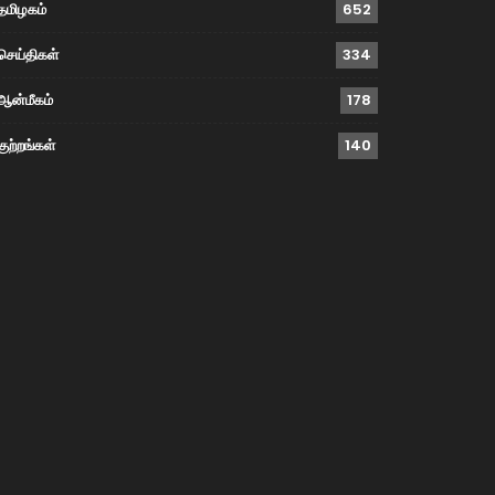
தமிழகம்
652
செய்திகள்
334
ஆன்மீகம்
178
குற்றங்கள்
140