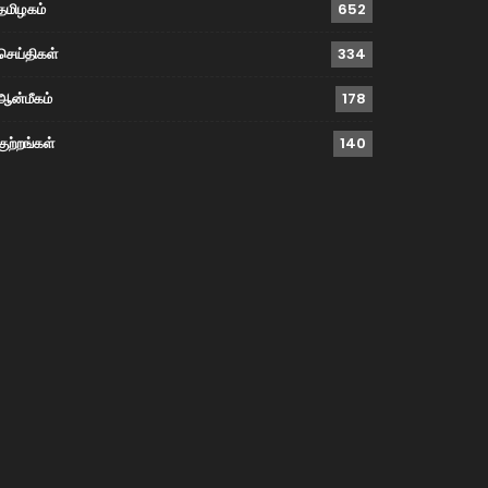
தமிழகம்
652
செய்திகள்
334
ஆன்மீகம்
178
குற்றங்கள்
140