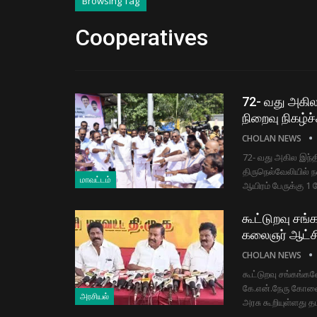
Browsing Tag
Cooperatives
72- வது அகில
நிறைவு நிகழ்ச்
CHOLAN NEWS
72- வது அகில இந்த
திருநெல்வேலியில் ந
மாவட்டம்
ஆயிரம் பேருக்கு 1
கூட்டுறவு சங
கலைஞர் ஆட்சி
CHOLAN NEWS
கூட்டுறவு சங்கங்க
கே.என்.நேரு கோவை
அரசியல்
அரசு கூறியுள்ளது 